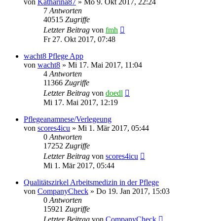
von
Katharina87
»
Mo 9. Okt 2017, 22:24
7
Antworten
40515
Zugriffe
Letzter Beitrag
von
fmh
Fr 27. Okt 2017, 07:48
wacht8 Pflege App
von
wacht8
»
Mi 17. Mai 2017, 11:04
4
Antworten
11366
Zugriffe
Letzter Beitrag
von
doedl
Mi 17. Mai 2017, 12:19
Pflegeanamnese/Verlegeung
von
scores4icu
»
Mi 1. Mär 2017, 05:44
0
Antworten
17252
Zugriffe
Letzter Beitrag
von
scores4icu
Mi 1. Mär 2017, 05:44
Qualitätszirkel Arbeitsmedizin in der Pflege
von
CompanyCheck
»
Do 19. Jan 2017, 15:03
0
Antworten
15921
Zugriffe
Letzter Beitrag
von
CompanyCheck