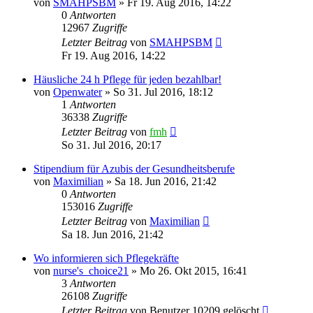
von
SMAHPSBM
»
Fr 19. Aug 2016, 14:22
0
Antworten
12967
Zugriffe
Letzter Beitrag
von
SMAHPSBM
Fr 19. Aug 2016, 14:22
Häusliche 24 h Pflege für jeden bezahlbar!
von
Openwater
»
So 31. Jul 2016, 18:12
1
Antworten
36338
Zugriffe
Letzter Beitrag
von
fmh
So 31. Jul 2016, 20:17
Stipendium für Azubis der Gesundheitsberufe
von
Maximilian
»
Sa 18. Jun 2016, 21:42
0
Antworten
153016
Zugriffe
Letzter Beitrag
von
Maximilian
Sa 18. Jun 2016, 21:42
Wo informieren sich Pflegekräfte
von
nurse's_choice21
»
Mo 26. Okt 2015, 16:41
3
Antworten
26108
Zugriffe
Letzter Beitrag
von
Benutzer 10209 gelöscht