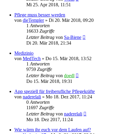
Mi 25. Apr 2018, 11:51
Pflege muss besser werden
von
dieTempler
»
Di 20. Mär 2018, 09:20
1
Antworten
16633
Zugriffe
Letzter Beitrag
von
Sa-Biene
Di 20. Mär 2018, 21:34
Medizinio
von
MedTech
»
Do 15. Mär 2018, 13:52
1
Antworten
9759
Zugriffe
Letzter Beitrag
von
doedl
Do 15. Mär 2018, 19:31
App speziell für freiberufliche Pflegekräfte
von
naderelali
»
Mo 18. Dez 2017, 11:24
0
Antworten
11697
Zugriffe
Letzter Beitrag
von
naderelali
Mo 18. Dez 2017, 11:24
Wie wärm ihr euch vor dem Laufen auf?