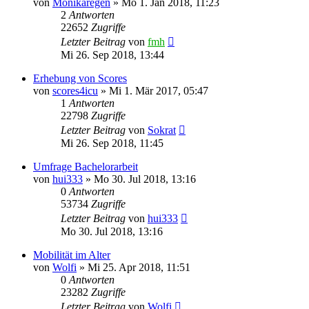
von
Monikaregen
»
Mo 1. Jan 2018, 11:23
2
Antworten
22652
Zugriffe
Letzter Beitrag
von
fmh
Mi 26. Sep 2018, 13:44
Erhebung von Scores
von
scores4icu
»
Mi 1. Mär 2017, 05:47
1
Antworten
22798
Zugriffe
Letzter Beitrag
von
Sokrat
Mi 26. Sep 2018, 11:45
Umfrage Bachelorarbeit
von
hui333
»
Mo 30. Jul 2018, 13:16
0
Antworten
53734
Zugriffe
Letzter Beitrag
von
hui333
Mo 30. Jul 2018, 13:16
Mobilität im Alter
von
Wolfi
»
Mi 25. Apr 2018, 11:51
0
Antworten
23282
Zugriffe
Letzter Beitrag
von
Wolfi