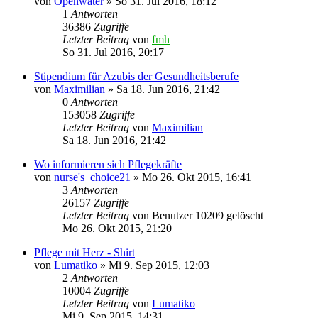
von
Openwater
»
So 31. Jul 2016, 18:12
1
Antworten
36386
Zugriffe
Letzter Beitrag
von
fmh
So 31. Jul 2016, 20:17
Stipendium für Azubis der Gesundheitsberufe
von
Maximilian
»
Sa 18. Jun 2016, 21:42
0
Antworten
153058
Zugriffe
Letzter Beitrag
von
Maximilian
Sa 18. Jun 2016, 21:42
Wo informieren sich Pflegekräfte
von
nurse's_choice21
»
Mo 26. Okt 2015, 16:41
3
Antworten
26157
Zugriffe
Letzter Beitrag
von
Benutzer 10209 gelöscht
Mo 26. Okt 2015, 21:20
Pflege mit Herz - Shirt
von
Lumatiko
»
Mi 9. Sep 2015, 12:03
2
Antworten
10004
Zugriffe
Letzter Beitrag
von
Lumatiko
Mi 9. Sep 2015, 14:31