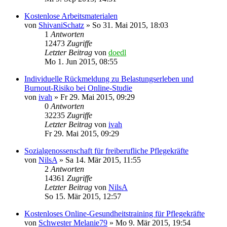
Kostenlose Arbeitsmaterialen
von
ShivaniSchatz
»
So 31. Mai 2015, 18:03
1
Antworten
12473
Zugriffe
Letzter Beitrag
von
doedl
Mo 1. Jun 2015, 08:55
Individuelle Rückmeldung zu Belastungserleben und
Burnout-Risiko bei Online-Studie
von
ivah
»
Fr 29. Mai 2015, 09:29
0
Antworten
32235
Zugriffe
Letzter Beitrag
von
ivah
Fr 29. Mai 2015, 09:29
Sozialgenossenschaft für freiberufliche Pflegekräfte
von
NilsA
»
Sa 14. Mär 2015, 11:55
2
Antworten
14361
Zugriffe
Letzter Beitrag
von
NilsA
So 15. Mär 2015, 12:57
Kostenloses Online-Gesundheitstraining für Pflegekräfte
von
Schwester Melanie79
»
Mo 9. Mär 2015, 19:54