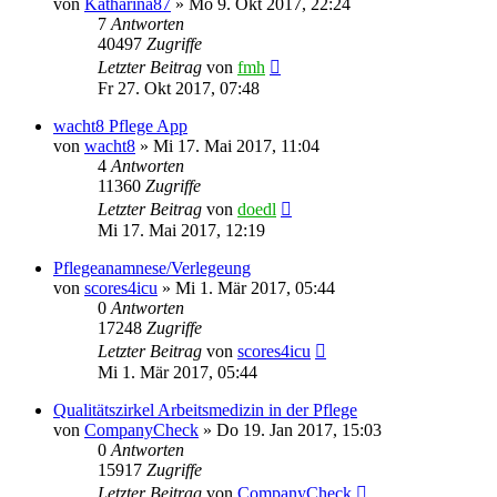
von
Katharina87
»
Mo 9. Okt 2017, 22:24
7
Antworten
40497
Zugriffe
Letzter Beitrag
von
fmh
Fr 27. Okt 2017, 07:48
wacht8 Pflege App
von
wacht8
»
Mi 17. Mai 2017, 11:04
4
Antworten
11360
Zugriffe
Letzter Beitrag
von
doedl
Mi 17. Mai 2017, 12:19
Pflegeanamnese/Verlegeung
von
scores4icu
»
Mi 1. Mär 2017, 05:44
0
Antworten
17248
Zugriffe
Letzter Beitrag
von
scores4icu
Mi 1. Mär 2017, 05:44
Qualitätszirkel Arbeitsmedizin in der Pflege
von
CompanyCheck
»
Do 19. Jan 2017, 15:03
0
Antworten
15917
Zugriffe
Letzter Beitrag
von
CompanyCheck