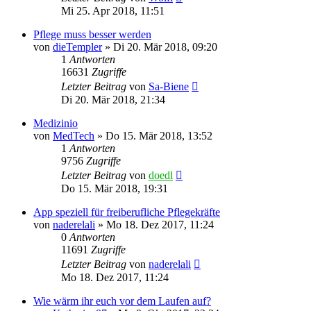
Mi 25. Apr 2018, 11:51
Pflege muss besser werden
von
dieTempler
»
Di 20. Mär 2018, 09:20
1
Antworten
16631
Zugriffe
Letzter Beitrag
von
Sa-Biene
Di 20. Mär 2018, 21:34
Medizinio
von
MedTech
»
Do 15. Mär 2018, 13:52
1
Antworten
9756
Zugriffe
Letzter Beitrag
von
doedl
Do 15. Mär 2018, 19:31
App speziell für freiberufliche Pflegekräfte
von
naderelali
»
Mo 18. Dez 2017, 11:24
0
Antworten
11691
Zugriffe
Letzter Beitrag
von
naderelali
Mo 18. Dez 2017, 11:24
Wie wärm ihr euch vor dem Laufen auf?