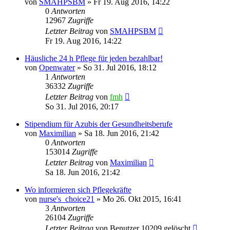
von
SMAHPSBM
»
Fr 19. Aug 2016, 14:22
0
Antworten
12967
Zugriffe
Letzter Beitrag
von
SMAHPSBM
Fr 19. Aug 2016, 14:22
Häusliche 24 h Pflege für jeden bezahlbar!
von
Openwater
»
So 31. Jul 2016, 18:12
1
Antworten
36332
Zugriffe
Letzter Beitrag
von
fmh
So 31. Jul 2016, 20:17
Stipendium für Azubis der Gesundheitsberufe
von
Maximilian
»
Sa 18. Jun 2016, 21:42
0
Antworten
153014
Zugriffe
Letzter Beitrag
von
Maximilian
Sa 18. Jun 2016, 21:42
Wo informieren sich Pflegekräfte
von
nurse's_choice21
»
Mo 26. Okt 2015, 16:41
3
Antworten
26104
Zugriffe
Letzter Beitrag
von
Benutzer 10209 gelöscht