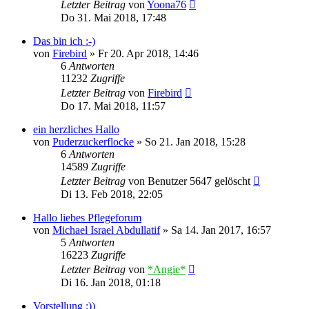
Letzter Beitrag
von
Yoona76
Do 31. Mai 2018, 17:48
Das bin ich :-)
von
Firebird
»
Fr 20. Apr 2018, 14:46
6
Antworten
11232
Zugriffe
Letzter Beitrag
von
Firebird
Do 17. Mai 2018, 11:57
ein herzliches Hallo
von
Puderzuckerflocke
»
So 21. Jan 2018, 15:28
6
Antworten
14589
Zugriffe
Letzter Beitrag
von
Benutzer 5647 gelöscht
Di 13. Feb 2018, 22:05
Hallo liebes Pflegeforum
von
Michael Israel Abdullatif
»
Sa 14. Jan 2017, 16:57
5
Antworten
16223
Zugriffe
Letzter Beitrag
von
*Angie*
Di 16. Jan 2018, 01:18
Vorstellung :))