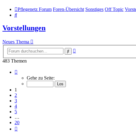
Pflegenetz Forum
Foren-Übersicht
Sonstiges
Off Topic
Vorst
Suche
Vorstellungen
Neues Thema
Erweiterte
Suche
Suche
483 Themen
Seite
1
Gehe zu Seite:
von
20
1
2
3
4
5
…
20
Nächste