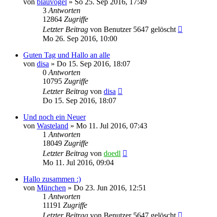
von
blauvogel
»
So 25. Sep 2016, 17:49
3
Antworten
12864
Zugriffe
Letzter Beitrag
von
Benutzer 5647 gelöscht
Mo 26. Sep 2016, 10:00
Guten Tag und Hallo an alle
von
disa
»
Do 15. Sep 2016, 18:07
0
Antworten
10795
Zugriffe
Letzter Beitrag
von
disa
Do 15. Sep 2016, 18:07
Und noch ein Neuer
von
Wasteland
»
Mo 11. Jul 2016, 07:43
1
Antworten
18049
Zugriffe
Letzter Beitrag
von
doedl
Mo 11. Jul 2016, 09:04
Hallo zusammen :)
von
München
»
Do 23. Jun 2016, 12:51
1
Antworten
11191
Zugriffe
Letzter Beitrag
von
Benutzer 5647 gelöscht