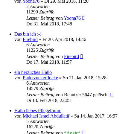
von
Yoona76
»
Di 29. Mai 2018, 11:20
2
Antworten
11299
Zugriffe
Letzter Beitrag
von
Yoona76
Do 31. Mai 2018, 17:48
Das bin ich :-)
von
Firebird
»
Fr 20. Apr 2018, 14:46
6
Antworten
11225
Zugriffe
Letzter Beitrag
von
Firebird
Do 17. Mai 2018, 11:57
ein herzliches Hallo
von
Puderzuckerflocke
»
So 21. Jan 2018, 15:28
6
Antworten
14579
Zugriffe
Letzter Beitrag
von
Benutzer 5647 gelöscht
Di 13. Feb 2018, 22:05
Hallo liebes Pflegeforum
von
Michael Israel Abdullatif
»
Sa 14. Jan 2017, 16:57
5
Antworten
16220
Zugriffe
Letzter Beitrag
von
*Angie*