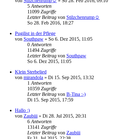
von
Stilzchenrump☺
»
So 28. Feb 2016, 09:10
5
Antworten
11099
Zugriffe
Letzter Beitrag
von
Stilzchenrump☺
So 28. Feb 2016, 18:27
Pugilist in der Pflege
von
Southpaw
»
So 6. Dez 2015, 11:05
0
Antworten
11494
Zugriffe
Letzter Beitrag
von
Southpaw
So 6. Dez 2015, 11:05
Klein Sterbelied
von
mirandola
»
Di 15. Sep 2015, 13:32
1
Antworten
10359
Zugriffe
Letzter Beitrag
von
B-Tina :-)
Di 15. Sep 2015, 17:59
Hallo :)
von
Zaubiii
»
Di 28. Jul 2015, 20:31
6
Antworten
13141
Zugriffe
Letzter Beitrag
von
Zaubiii
Fr 31. Jul 2015, 22:38