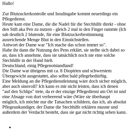
Hallo!
Zur Blutzuckerkontrolle und Insulingabe kommt neuerdings ein
Pflegedienst.
Heute kam eine Dame, die die Nadel für die Stechhilfe direkt - ohne
den Stift aka Pen zu nutzen - gleich 2 mal in den Finger rammte (Ich
sah deutlich 2 blutende, für eine Blutzuckerbestimmung
ausreichende Menge Blut in den Einstichstellen.
Antwort der Dame war "Ich mache das schon immer so".
Habe ihr dann die Nutzung des Pens erklärt, sie stellte sich dabei so
an, dass ich annehme, dass sie tatsächlich noch nie eine solche
Stechhilfe in der Hand hielt.
Deutschland, einig Pflegenotstandland!
Die Dame war übrigens mit ca. 8 Dioptrien und schwerstem
Übergewicht ausgestattet, also selbst bald pflegebedürftig.
Eine Meldung an die Pflegedienstleistung wäre doch sicher möglich,
aber auch sinnvoll? Ich kann es mir nicht leisten, dass ich denen
"auf den Schlips" trete, da er der einzige Pflegedienst am Ort ist und
eine Absage von dort verheerend wäre (Wäre sie überhaupt
möglich, ich möchte nur die Tatsachen schildern, das ich, als absolut
Pflegeunkundiger, der Dame die Stechhilfe erklären musste und
außerdem der Verdacht besteht, dass sie gar nicht richtig sehen kann.