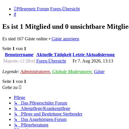
Pflegenetz Forum
Foren-Übersicht
Suche
Es ist 1 Mitglied und 0 unsichtbare Mitglie
Es sind 167 Gäste online •
Gäste anzeigen
Seite
1
von
1
Benutzername
Aktuelle Tätigkeit
Letzte Aktualisierung
Majestic-12 [Bot]
Foren-Übersicht
Fr 7. Aug 2026, 13:13
Legende:
Administratoren
,
Globale Moderatoren
,
Gäste
Seite
1
von
1
Gehe zu
Pflege
↳ Das Pflegeschüler Forum
↳ Altenpflege/Krankenpflege
↳ Pflege und Begleitung Sterbender
↳ Das Angehörigen-Forum
↳ Pflegeberatung