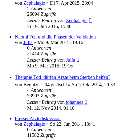
von
Zephalagie
»
Di 7. Apr 2015, 23:04
5
Antworten
26094
Zugriffe
Letzter Beitrag
von
Zephalagie
Fr 19. Jun 2015, 15:40
Naomi Feil und die Phasen der Validation
von
Jul!a
»
Mo 9. Mär 2015, 19:16
0
Antworten
21414
Zugriffe
Letzter Beitrag
von
Jul!a
Mo 9. Mär 2015, 19:16
Therapie Tod  dürfen Ärzte beim Sterben helfen?
von
Benutzer 204 gelöscht
»
So 5. Okt 2014, 20:33
4
Antworten
53903
Zugriffe
Letzter Beitrag
von
johannes
Mi 12. Nov 2014, 01:18
Presse/ Ärztediskussion
von
Zephalagie
»
So 22. Jun 2014, 13:41
0
Antworten
11582
Zugriffe