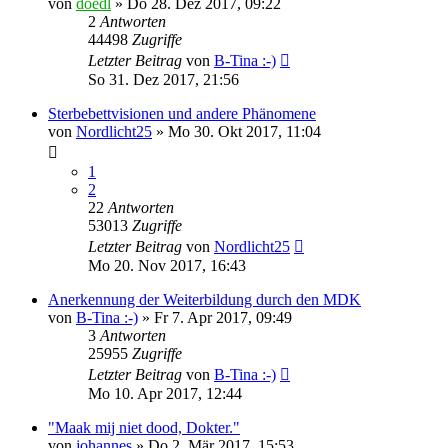
von
doedl
»
Do 28. Dez 2017, 09:22
2
Antworten
44498
Zugriffe
Letzter Beitrag
von
B-Tina :-)
So 31. Dez 2017, 21:56
Sterbebettvisionen und andere Phänomene
von
Nordlicht25
»
Mo 30. Okt 2017, 11:04
1
2
22
Antworten
53013
Zugriffe
Letzter Beitrag
von
Nordlicht25
Mo 20. Nov 2017, 16:43
Anerkennung der Weiterbildung durch den MDK
von
B-Tina :-)
»
Fr 7. Apr 2017, 09:49
3
Antworten
25955
Zugriffe
Letzter Beitrag
von
B-Tina :-)
Mo 10. Apr 2017, 12:44
"Maak mij niet dood, Dokter."
von
johannes
»
Do 2. Mär 2017, 15:53