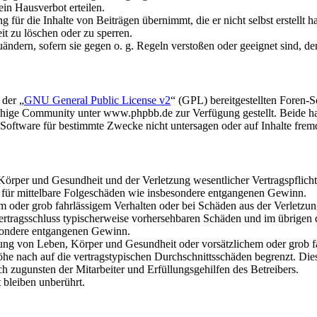
in Hausverbot erteilen.
für die Inhalte von Beiträgen übernimmt, die er nicht selbst erstellt 
it zu löschen oder zu sperren.
uändern, sofern sie gegen o. g. Regeln verstoßen oder geeignet sind, 
 der „
GNU General Public License v2
“ (GPL) bereitgestellten Foren
hige Community unter www.phpbb.de zur Verfügung gestellt. Beide hab
oftware für bestimmte Zwecke nicht untersagen oder auf Inhalte frem
rper und Gesundheit und der Verletzung wesentlicher Vertragspflichten
ch für mittelbare Folgeschäden wie insbesondere entgangenen Gewinn.
em oder grob fahrlässigem Verhalten oder bei Schäden aus der Verletz
i Vertragsschluss typischerweise vorhersehbaren Schäden und im übrigen
besondere entgangenen Gewinn.
ng von Leben, Körper und Gesundheit oder vorsätzlichem oder grob fah
e nach auf die vertragstypischen Durchschnittsschäden begrenzt. Dies
h zugunsten der Mitarbeiter und Erfüllungsgehilfen des Betreibers.
bleiben unberührt.