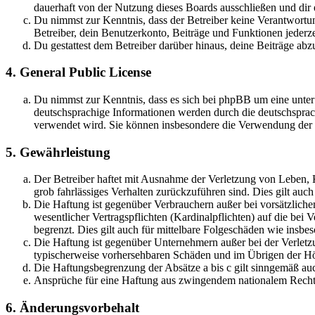
dauerhaft von der Nutzung dieses Boards ausschließen und dir e
Du nimmst zur Kenntnis, dass der Betreiber keine Verantwortung 
Betreiber, dein Benutzerkonto, Beiträge und Funktionen jederze
Du gestattest dem Betreiber darüber hinaus, deine Beiträge abz
4. General Public License
Du nimmst zur Kenntnis, dass es sich bei phpBB um eine unter
deutschsprachige Informationen werden durch die deutschsprac
verwendet wird. Sie können insbesondere die Verwendung der S
5. Gewährleistung
Der Betreiber haftet mit Ausnahme der Verletzung von Leben, Kö
grob fahrlässiges Verhalten zurückzuführen sind. Dies gilt au
Die Haftung ist gegenüber Verbrauchern außer bei vorsätzlich
wesentlicher Vertragspflichten (Kardinalpflichten) auf die be
begrenzt. Dies gilt auch für mittelbare Folgeschäden wie ins
Die Haftung ist gegenüber Unternehmern außer bei der Verletzu
typischerweise vorhersehbaren Schäden und im Übrigen der Höh
Die Haftungsbegrenzung der Absätze a bis c gilt sinngemäß auc
Ansprüche für eine Haftung aus zwingendem nationalem Recht 
6. Änderungsvorbehalt