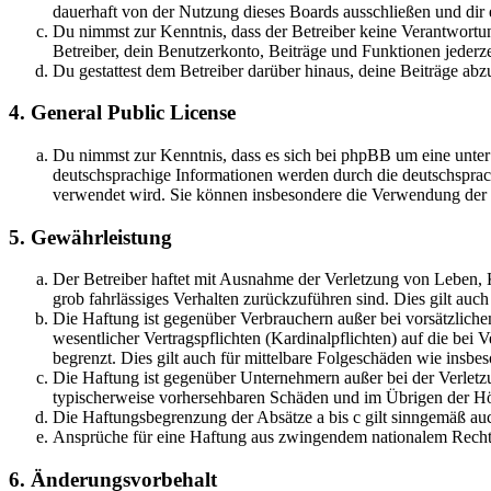
dauerhaft von der Nutzung dieses Boards ausschließen und dir e
Du nimmst zur Kenntnis, dass der Betreiber keine Verantwortung 
Betreiber, dein Benutzerkonto, Beiträge und Funktionen jederze
Du gestattest dem Betreiber darüber hinaus, deine Beiträge abz
4. General Public License
Du nimmst zur Kenntnis, dass es sich bei phpBB um eine unter
deutschsprachige Informationen werden durch die deutschsprac
verwendet wird. Sie können insbesondere die Verwendung der S
5. Gewährleistung
Der Betreiber haftet mit Ausnahme der Verletzung von Leben, Kö
grob fahrlässiges Verhalten zurückzuführen sind. Dies gilt au
Die Haftung ist gegenüber Verbrauchern außer bei vorsätzlich
wesentlicher Vertragspflichten (Kardinalpflichten) auf die be
begrenzt. Dies gilt auch für mittelbare Folgeschäden wie ins
Die Haftung ist gegenüber Unternehmern außer bei der Verletzu
typischerweise vorhersehbaren Schäden und im Übrigen der Höh
Die Haftungsbegrenzung der Absätze a bis c gilt sinngemäß auc
Ansprüche für eine Haftung aus zwingendem nationalem Recht 
6. Änderungsvorbehalt