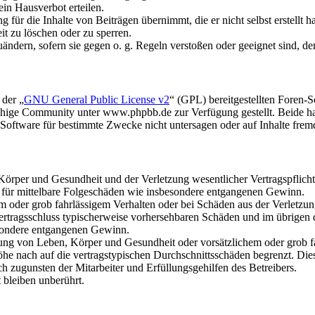
in Hausverbot erteilen.
für die Inhalte von Beiträgen übernimmt, die er nicht selbst erstellt 
it zu löschen oder zu sperren.
uändern, sofern sie gegen o. g. Regeln verstoßen oder geeignet sind, 
 der „
GNU General Public License v2
“ (GPL) bereitgestellten Foren
hige Community unter www.phpbb.de zur Verfügung gestellt. Beide hab
oftware für bestimmte Zwecke nicht untersagen oder auf Inhalte frem
rper und Gesundheit und der Verletzung wesentlicher Vertragspflichten
ch für mittelbare Folgeschäden wie insbesondere entgangenen Gewinn.
em oder grob fahrlässigem Verhalten oder bei Schäden aus der Verletz
i Vertragsschluss typischerweise vorhersehbaren Schäden und im übrigen
besondere entgangenen Gewinn.
ng von Leben, Körper und Gesundheit oder vorsätzlichem oder grob fah
e nach auf die vertragstypischen Durchschnittsschäden begrenzt. Dies
h zugunsten der Mitarbeiter und Erfüllungsgehilfen des Betreibers.
bleiben unberührt.