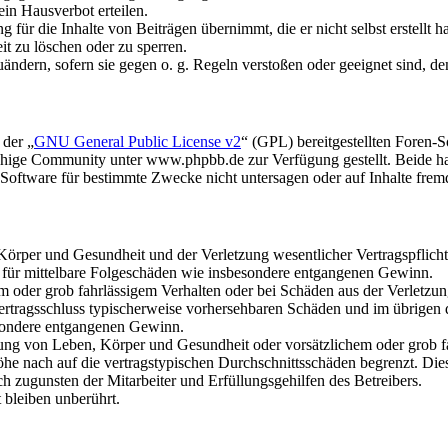
in Hausverbot erteilen.
für die Inhalte von Beiträgen übernimmt, die er nicht selbst erstellt 
it zu löschen oder zu sperren.
uändern, sofern sie gegen o. g. Regeln verstoßen oder geeignet sind, 
 der „
GNU General Public License v2
“ (GPL) bereitgestellten Foren
hige Community unter www.phpbb.de zur Verfügung gestellt. Beide hab
oftware für bestimmte Zwecke nicht untersagen oder auf Inhalte frem
rper und Gesundheit und der Verletzung wesentlicher Vertragspflichten
ch für mittelbare Folgeschäden wie insbesondere entgangenen Gewinn.
em oder grob fahrlässigem Verhalten oder bei Schäden aus der Verletz
i Vertragsschluss typischerweise vorhersehbaren Schäden und im übrigen
besondere entgangenen Gewinn.
ng von Leben, Körper und Gesundheit oder vorsätzlichem oder grob fah
e nach auf die vertragstypischen Durchschnittsschäden begrenzt. Dies
h zugunsten der Mitarbeiter und Erfüllungsgehilfen des Betreibers.
bleiben unberührt.