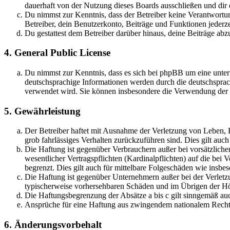
dauerhaft von der Nutzung dieses Boards ausschließen und dir e
Du nimmst zur Kenntnis, dass der Betreiber keine Verantwortung 
Betreiber, dein Benutzerkonto, Beiträge und Funktionen jederze
Du gestattest dem Betreiber darüber hinaus, deine Beiträge abz
4. General Public License
Du nimmst zur Kenntnis, dass es sich bei phpBB um eine unter
deutschsprachige Informationen werden durch die deutschsprac
verwendet wird. Sie können insbesondere die Verwendung der S
5. Gewährleistung
Der Betreiber haftet mit Ausnahme der Verletzung von Leben, Kö
grob fahrlässiges Verhalten zurückzuführen sind. Dies gilt au
Die Haftung ist gegenüber Verbrauchern außer bei vorsätzlich
wesentlicher Vertragspflichten (Kardinalpflichten) auf die be
begrenzt. Dies gilt auch für mittelbare Folgeschäden wie ins
Die Haftung ist gegenüber Unternehmern außer bei der Verletzu
typischerweise vorhersehbaren Schäden und im Übrigen der Höh
Die Haftungsbegrenzung der Absätze a bis c gilt sinngemäß auc
Ansprüche für eine Haftung aus zwingendem nationalem Recht 
6. Änderungsvorbehalt