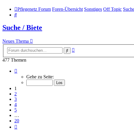
Pflegenetz Forum
Foren-Übersicht
Sonstiges
Off Topic
Suche
Suche
Suche / Biete
Neues Thema
Erweiterte
Suche
Suche
477 Themen
Seite
1
Gehe zu Seite:
von
20
1
2
3
4
5
…
20
Nächste