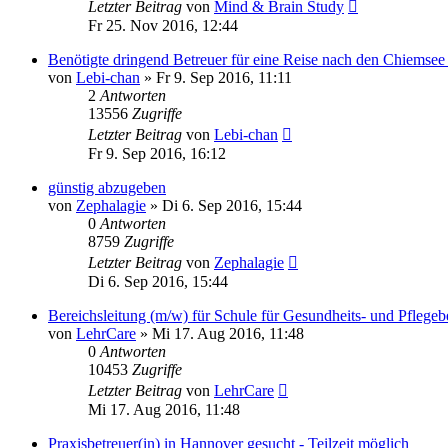
Letzter Beitrag
von
Mind & Brain Study
Fr 25. Nov 2016, 12:44
Benötigte dringend Betreuer für eine Reise nach den Chiemsee 
von
Lebi-chan
»
Fr 9. Sep 2016, 11:11
2
Antworten
13556
Zugriffe
Letzter Beitrag
von
Lebi-chan
Fr 9. Sep 2016, 16:12
günstig abzugeben
von
Zephalagie
»
Di 6. Sep 2016, 15:44
0
Antworten
8759
Zugriffe
Letzter Beitrag
von
Zephalagie
Di 6. Sep 2016, 15:44
Bereichsleitung (m/w) für Schule für Gesundheits- und Pfleg
von
LehrCare
»
Mi 17. Aug 2016, 11:48
0
Antworten
10453
Zugriffe
Letzter Beitrag
von
LehrCare
Mi 17. Aug 2016, 11:48
Praxisbetreuer(in) in Hannover gesucht - Teilzeit möglich