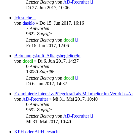
Letzter Beitrag
von
AD-Recruiter
Di 27. Jun 2017, 10:06
Ich suche ..
von
dasklo
»
Do 15. Jun 2017, 16:16
7
Antworten
9622
Zugriffe
Letzter Beitrag
von
doedl
Fr 16. Jun 2017, 12:06
Betreuungskraft, Alltagsbegleiter/in
von
doedl
»
Di 6. Jun 2017, 14:37
0
Antworten
13080
Zugriffe
Letzter Beitrag
von
doedl
Di 6. Jun 2017, 14:37
Examinierte Intensiv-Pflegekraft als Mitarbeiter im Vertriebs-A
von
AD-Recruiter
»
Mi 31. Mai 2017, 10:40
0
Antworten
9592
Zugriffe
Letzter Beitrag
von
AD-Recruiter
Mi 31. Mai 2017, 10:40
KPH oder APH gesucht