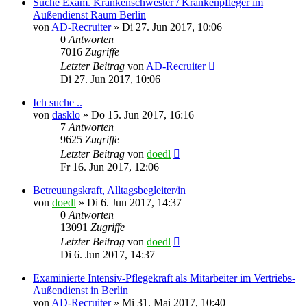
Suche Exam. Krankenschwester / Krankenpfleger im
Außendienst Raum Berlin
von
AD-Recruiter
»
Di 27. Jun 2017, 10:06
0
Antworten
7016
Zugriffe
Letzter Beitrag
von
AD-Recruiter
Di 27. Jun 2017, 10:06
Ich suche ..
von
dasklo
»
Do 15. Jun 2017, 16:16
7
Antworten
9625
Zugriffe
Letzter Beitrag
von
doedl
Fr 16. Jun 2017, 12:06
Betreuungskraft, Alltagsbegleiter/in
von
doedl
»
Di 6. Jun 2017, 14:37
0
Antworten
13091
Zugriffe
Letzter Beitrag
von
doedl
Di 6. Jun 2017, 14:37
Examinierte Intensiv-Pflegekraft als Mitarbeiter im Vertriebs-
Außendienst in Berlin
von
AD-Recruiter
»
Mi 31. Mai 2017, 10:40