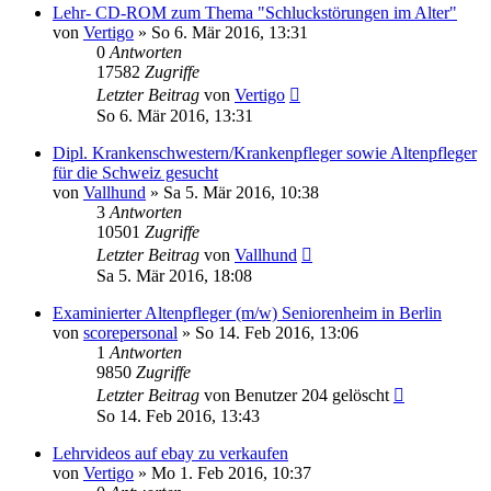
Lehr- CD-ROM zum Thema "Schluckstörungen im Alter"
von
Vertigo
»
So 6. Mär 2016, 13:31
0
Antworten
17582
Zugriffe
Letzter Beitrag
von
Vertigo
So 6. Mär 2016, 13:31
Dipl. Krankenschwestern/Krankenpfleger sowie Altenpfleger
für die Schweiz gesucht
von
Vallhund
»
Sa 5. Mär 2016, 10:38
3
Antworten
10501
Zugriffe
Letzter Beitrag
von
Vallhund
Sa 5. Mär 2016, 18:08
Examinierter Altenpfleger (m/w) Seniorenheim in Berlin
von
scorepersonal
»
So 14. Feb 2016, 13:06
1
Antworten
9850
Zugriffe
Letzter Beitrag
von
Benutzer 204 gelöscht
So 14. Feb 2016, 13:43
Lehrvideos auf ebay zu verkaufen
von
Vertigo
»
Mo 1. Feb 2016, 10:37