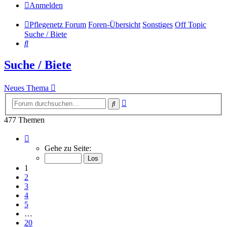
Anmelden
Pflegenetz Forum
Foren-Übersicht
Sonstiges
Off Topic
Suche / Biete
Suche
Suche / Biete
Neues Thema
Erweiterte
Suche
Suche
477 Themen
Seite
1
Gehe zu Seite:
von
20
1
2
3
4
5
…
20