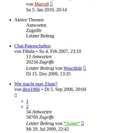
Neuester
von
Marcell
Beitrag
Sa 5. Jan 2019, 20:14
Aktive Themen
Antworten
Zugriffe
Letzter Beitrag
Chat-Patenschaften
von
Fibula
»
So 4. Feb 2007, 23:10
13
Antworten
20234
Zugriffe
Letzter Beitrag
von
Waschbär
Di 15. Dez 2009, 13:35
Wie macht man Zitate?
von
ilios1966
»
Di 5. Sep 2006, 20:04
1
2
34
Antworten
58769
Zugriffe
Letzter Beitrag
von
*Angie*
Mi 29. Jul 2009, 22:42