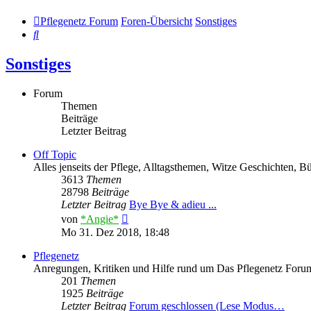
Pflegenetz Forum
Foren-Übersicht
Sonstiges
Suche
Sonstiges
Forum
Themen
Beiträge
Letzter Beitrag
Off Topic
Alles jenseits der Pflege, Alltagsthemen, Witze Geschichten, 
3613
Themen
28798
Beiträge
Letzter Beitrag
Bye Bye & adieu ...
Neuester
von
*Angie*
Beitrag
Mo 31. Dez 2018, 18:48
Pflegenetz
Anregungen, Kritiken und Hilfe rund um Das Pflegenetz Forum
201
Themen
1925
Beiträge
Letzter Beitrag
Forum geschlossen (Lese Modus…