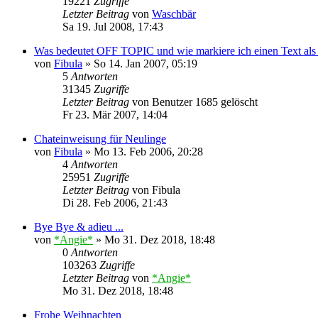
19221
Zugriffe
Letzter Beitrag
von
Waschbär
Sa 19. Jul 2008, 17:43
Was bedeutet OFF TOPIC und wie markiere ich einen Text als
von
Fibula
»
So 14. Jan 2007, 05:19
5
Antworten
31345
Zugriffe
Letzter Beitrag
von
Benutzer 1685 gelöscht
Fr 23. Mär 2007, 14:04
Chateinweisung für Neulinge
von
Fibula
»
Mo 13. Feb 2006, 20:28
4
Antworten
25951
Zugriffe
Letzter Beitrag
von
Fibula
Di 28. Feb 2006, 21:43
Bye Bye & adieu ...
von
*Angie*
»
Mo 31. Dez 2018, 18:48
0
Antworten
103263
Zugriffe
Letzter Beitrag
von
*Angie*
Mo 31. Dez 2018, 18:48
Frohe Weihnachten