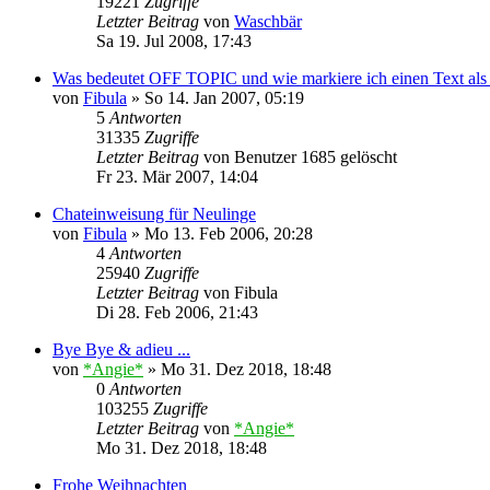
19221
Zugriffe
Letzter Beitrag
von
Waschbär
Sa 19. Jul 2008, 17:43
Was bedeutet OFF TOPIC und wie markiere ich einen Text als
von
Fibula
»
So 14. Jan 2007, 05:19
5
Antworten
31335
Zugriffe
Letzter Beitrag
von
Benutzer 1685 gelöscht
Fr 23. Mär 2007, 14:04
Chateinweisung für Neulinge
von
Fibula
»
Mo 13. Feb 2006, 20:28
4
Antworten
25940
Zugriffe
Letzter Beitrag
von
Fibula
Di 28. Feb 2006, 21:43
Bye Bye & adieu ...
von
*Angie*
»
Mo 31. Dez 2018, 18:48
0
Antworten
103255
Zugriffe
Letzter Beitrag
von
*Angie*
Mo 31. Dez 2018, 18:48
Frohe Weihnachten