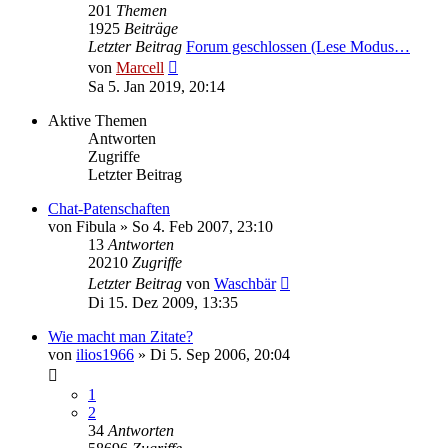
201
Themen
1925
Beiträge
Letzter Beitrag
Forum geschlossen (Lese Modus…
Neuester
von
Marcell
Beitrag
Sa 5. Jan 2019, 20:14
Aktive Themen
Antworten
Zugriffe
Letzter Beitrag
Chat-Patenschaften
von
Fibula
»
So 4. Feb 2007, 23:10
13
Antworten
20210
Zugriffe
Letzter Beitrag
von
Waschbär
Di 15. Dez 2009, 13:35
Wie macht man Zitate?
von
ilios1966
»
Di 5. Sep 2006, 20:04
1
2
34
Antworten