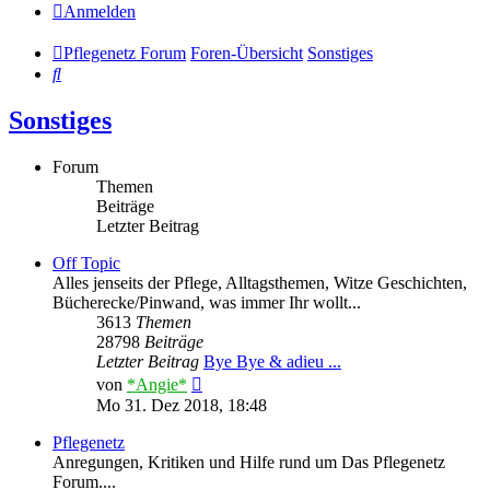
Anmelden
Pflegenetz Forum
Foren-Übersicht
Sonstiges
Suche
Sonstiges
Forum
Themen
Beiträge
Letzter Beitrag
Off Topic
Alles jenseits der Pflege, Alltagsthemen, Witze Geschichten,
Bücherecke/Pinwand, was immer Ihr wollt...
3613
Themen
28798
Beiträge
Letzter Beitrag
Bye Bye & adieu ...
Neuester
von
*Angie*
Beitrag
Mo 31. Dez 2018, 18:48
Pflegenetz
Anregungen, Kritiken und Hilfe rund um Das Pflegenetz
Forum....