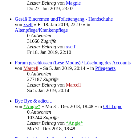
Letzter Beitrag
von
Magpie
Do 27. Jun 2019, 23:07
Gesäß Eincremen undToilettengang - Handschuhe
von
xself
»
Fr 18. Jan 2019, 22:10
» in
Altenpflege/Krankenpflege
0
Antworten
31666
Zugriffe
Letzter Beitrag
von
xself
Fr 18. Jan 2019, 22:10
Forum geschlossen (Lese Modus) / Löschung des Accounts
von
Marcell
»
Sa 5. Jan 2019, 20:14
» in
Pflegenetz
0
Antworten
277187
Zugriffe
Letzter Beitrag
von
Marcell
Sa 5. Jan 2019, 20:14
Bye Bye & adieu ...
von
*Angie*
»
Mo 31. Dez 2018, 18:48
» in
Off Topic
0
Antworten
103244
Zugriffe
Letzter Beitrag
von
*Angie*
Mo 31. Dez 2018, 18:48