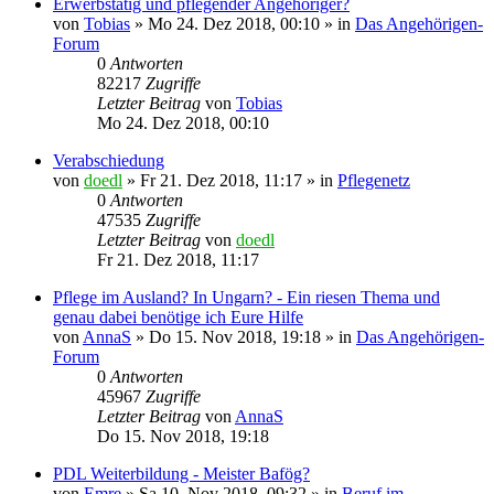
Erwerbstätig und pflegender Angehöriger?
von
Tobias
»
Mo 24. Dez 2018, 00:10
» in
Das Angehörigen-
Forum
0
Antworten
82217
Zugriffe
Letzter Beitrag
von
Tobias
Mo 24. Dez 2018, 00:10
Verabschiedung
von
doedl
»
Fr 21. Dez 2018, 11:17
» in
Pflegenetz
0
Antworten
47535
Zugriffe
Letzter Beitrag
von
doedl
Fr 21. Dez 2018, 11:17
Pflege im Ausland? In Ungarn? - Ein riesen Thema und
genau dabei benötige ich Eure Hilfe
von
AnnaS
»
Do 15. Nov 2018, 19:18
» in
Das Angehörigen-
Forum
0
Antworten
45967
Zugriffe
Letzter Beitrag
von
AnnaS
Do 15. Nov 2018, 19:18
PDL Weiterbildung - Meister Bafög?
von
Emre
»
Sa 10. Nov 2018, 09:32
» in
Beruf im