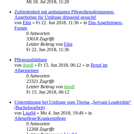
Mi 18. Jul 2018, 11:20
Zufriedenheit mit ambulanten Pflegedienstleistungen.
Angehörige für Umfrage dringend gesucht!
von
Elisi
»
Fr 22. Jun 2018, 11:36
» in
Das Angehörigen-
Forum
0
Antworten
33618
Zugriffe
Letzter Beitrag
von
Elisi
Fr 22. Jun 2018, 11:36
Pflegeausbildung
von
doedl
»
Fr 15. Jun 2018, 06:12
» in
Beruf im
Allgemeinen
0
Antworten
23321
Zugriffe
Letzter Beitrag
von
doedl
Fr 15. Jun 2018, 06:12
Unterstützung bei Umfrage zum Thema „Servant Leadership“
(Bachelorarbeit)
von
Lisa94
»
Mo 4. Jun 2018, 19:49
» in
Altenpflege/Krankenpflege
0
Antworten
12268
Zugriffe