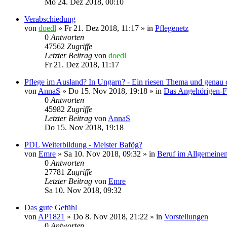
Mo 24. Dez 2018, 00:10
Verabschiedung
von
doedl
»
Fr 21. Dez 2018, 11:17
» in
Pflegenetz
0
Antworten
47562
Zugriffe
Letzter Beitrag
von
doedl
Fr 21. Dez 2018, 11:17
Pflege im Ausland? In Ungarn? - Ein riesen Thema und genau d
von
AnnaS
»
Do 15. Nov 2018, 19:18
» in
Das Angehörigen-
0
Antworten
45982
Zugriffe
Letzter Beitrag
von
AnnaS
Do 15. Nov 2018, 19:18
PDL Weiterbildung - Meister Bafög?
von
Emre
»
Sa 10. Nov 2018, 09:32
» in
Beruf im Allgemeine
0
Antworten
27781
Zugriffe
Letzter Beitrag
von
Emre
Sa 10. Nov 2018, 09:32
Das gute Gefühl
von
AP1821
»
Do 8. Nov 2018, 21:22
» in
Vorstellungen
0
Antworten