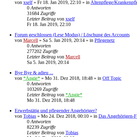
von
xself
»
Fr 18. Jan 2019, 22:10
» in
Altenpflege/Krankenpfl
0
Antworten
31684
Zugriffe
Letzter Beitrag
von
xself
Fr 18. Jan 2019, 22:10
Forum geschlossen (Lese Modus) / Löschung des Accounts
von
Marcell
»
Sa 5. Jan 2019, 20:14
» in
Pflegenetz
0
Antworten
277202
Zugriffe
Letzter Beitrag
von
Marcell
Sa 5. Jan 2019, 20:14
Bye Bye & adieu ...
von
*Angie*
»
Mo 31. Dez 2018, 18:48
» in
Off Topic
0
Antworten
103269
Zugriffe
Letzter Beitrag
von
*Angie*
Mo 31. Dez 2018, 18:48
Erwerbstätig und pflegender Angehöriger?
von
Tobias
»
Mo 24. Dez 2018, 00:10
» in
Das Angehörigen-
0
Antworten
82239
Zugriffe
Letzter Beitrag
von
Tobias