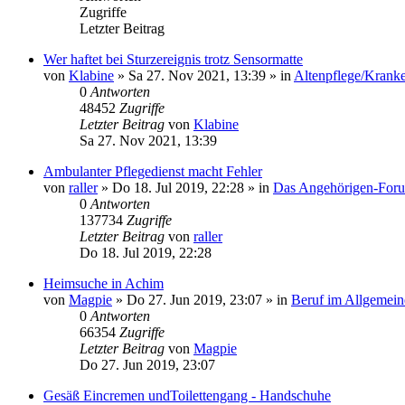
Zugriffe
Letzter Beitrag
Wer haftet bei Sturzereignis trotz Sensormatte
von
Klabine
»
Sa 27. Nov 2021, 13:39
» in
Altenpflege/Krank
0
Antworten
48452
Zugriffe
Letzter Beitrag
von
Klabine
Sa 27. Nov 2021, 13:39
Ambulanter Pflegedienst macht Fehler
von
raller
»
Do 18. Jul 2019, 22:28
» in
Das Angehörigen-For
0
Antworten
137734
Zugriffe
Letzter Beitrag
von
raller
Do 18. Jul 2019, 22:28
Heimsuche in Achim
von
Magpie
»
Do 27. Jun 2019, 23:07
» in
Beruf im Allgemein
0
Antworten
66354
Zugriffe
Letzter Beitrag
von
Magpie
Do 27. Jun 2019, 23:07
Gesäß Eincremen undToilettengang - Handschuhe