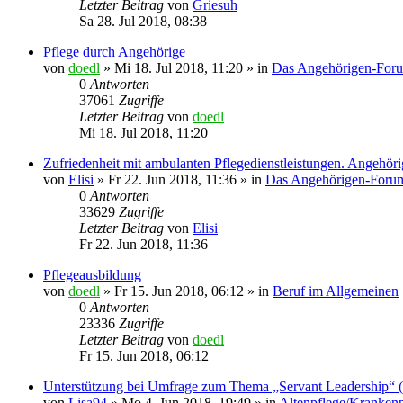
Letzter Beitrag
von
Griesuh
Sa 28. Jul 2018, 08:38
Pflege durch Angehörige
von
doedl
»
Mi 18. Jul 2018, 11:20
» in
Das Angehörigen-For
0
Antworten
37061
Zugriffe
Letzter Beitrag
von
doedl
Mi 18. Jul 2018, 11:20
Zufriedenheit mit ambulanten Pflegedienstleistungen. Angehör
von
Elisi
»
Fr 22. Jun 2018, 11:36
» in
Das Angehörigen-Foru
0
Antworten
33629
Zugriffe
Letzter Beitrag
von
Elisi
Fr 22. Jun 2018, 11:36
Pflegeausbildung
von
doedl
»
Fr 15. Jun 2018, 06:12
» in
Beruf im Allgemeinen
0
Antworten
23336
Zugriffe
Letzter Beitrag
von
doedl
Fr 15. Jun 2018, 06:12
Unterstützung bei Umfrage zum Thema „Servant Leadership“ (
von
Lisa94
»
Mo 4. Jun 2018, 19:49
» in
Altenpflege/Krankenp