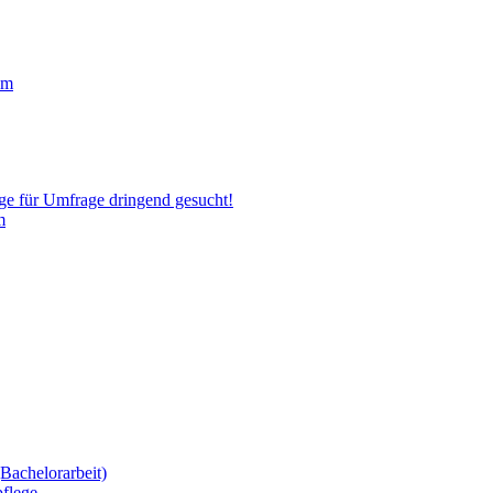
um
ige für Umfrage dringend gesucht!
m
Bachelorarbeit)
flege