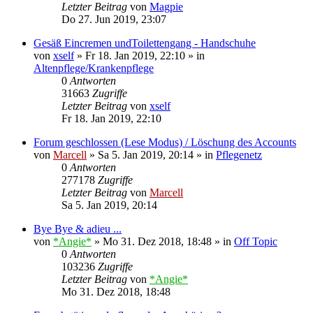
Letzter Beitrag
von
Magpie
Do 27. Jun 2019, 23:07
Gesäß Eincremen undToilettengang - Handschuhe
von
xself
»
Fr 18. Jan 2019, 22:10
» in
Altenpflege/Krankenpflege
0
Antworten
31663
Zugriffe
Letzter Beitrag
von
xself
Fr 18. Jan 2019, 22:10
Forum geschlossen (Lese Modus) / Löschung des Accounts
von
Marcell
»
Sa 5. Jan 2019, 20:14
» in
Pflegenetz
0
Antworten
277178
Zugriffe
Letzter Beitrag
von
Marcell
Sa 5. Jan 2019, 20:14
Bye Bye & adieu ...
von
*Angie*
»
Mo 31. Dez 2018, 18:48
» in
Off Topic
0
Antworten
103236
Zugriffe
Letzter Beitrag
von
*Angie*
Mo 31. Dez 2018, 18:48