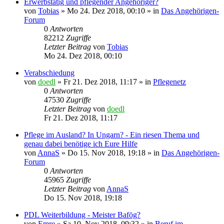
Erwerbstätig und pflegender Angehöriger?
von
Tobias
»
Mo 24. Dez 2018, 00:10
» in
Das Angehörigen-
Forum
0
Antworten
82212
Zugriffe
Letzter Beitrag
von
Tobias
Mo 24. Dez 2018, 00:10
Verabschiedung
von
doedl
»
Fr 21. Dez 2018, 11:17
» in
Pflegenetz
0
Antworten
47530
Zugriffe
Letzter Beitrag
von
doedl
Fr 21. Dez 2018, 11:17
Pflege im Ausland? In Ungarn? - Ein riesen Thema und
genau dabei benötige ich Eure Hilfe
von
AnnaS
»
Do 15. Nov 2018, 19:18
» in
Das Angehörigen-
Forum
0
Antworten
45965
Zugriffe
Letzter Beitrag
von
AnnaS
Do 15. Nov 2018, 19:18
PDL Weiterbildung - Meister Bafög?
von
Emre
»
Sa 10. Nov 2018, 09:32
» in
Beruf im