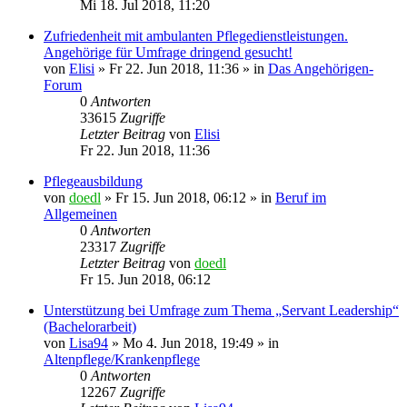
Mi 18. Jul 2018, 11:20
Zufriedenheit mit ambulanten Pflegedienstleistungen.
Angehörige für Umfrage dringend gesucht!
von
Elisi
»
Fr 22. Jun 2018, 11:36
» in
Das Angehörigen-
Forum
0
Antworten
33615
Zugriffe
Letzter Beitrag
von
Elisi
Fr 22. Jun 2018, 11:36
Pflegeausbildung
von
doedl
»
Fr 15. Jun 2018, 06:12
» in
Beruf im
Allgemeinen
0
Antworten
23317
Zugriffe
Letzter Beitrag
von
doedl
Fr 15. Jun 2018, 06:12
Unterstützung bei Umfrage zum Thema „Servant Leadership“
(Bachelorarbeit)
von
Lisa94
»
Mo 4. Jun 2018, 19:49
» in
Altenpflege/Krankenpflege
0
Antworten
12267
Zugriffe