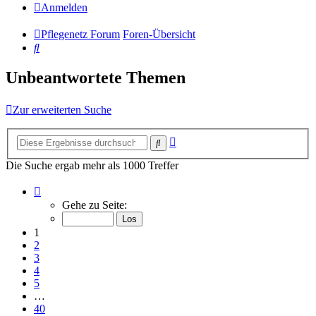
Anmelden
Pflegenetz Forum
Foren-Übersicht
Suche
Unbeantwortete Themen
Zur erweiterten Suche
Erweiterte
Suche
Suche
Die Suche ergab mehr als 1000 Treffer
Seite
1
Gehe zu Seite:
von
40
1
2
3
4
5
…
40