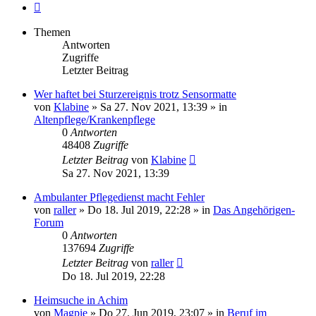
Nächste
Themen
Antworten
Zugriffe
Letzter Beitrag
Wer haftet bei Sturzereignis trotz Sensormatte
von
Klabine
»
Sa 27. Nov 2021, 13:39
» in
Altenpflege/Krankenpflege
0
Antworten
48408
Zugriffe
Letzter Beitrag
von
Klabine
Sa 27. Nov 2021, 13:39
Ambulanter Pflegedienst macht Fehler
von
raller
»
Do 18. Jul 2019, 22:28
» in
Das Angehörigen-
Forum
0
Antworten
137694
Zugriffe
Letzter Beitrag
von
raller
Do 18. Jul 2019, 22:28
Heimsuche in Achim
von
Magpie
»
Do 27. Jun 2019, 23:07
» in
Beruf im