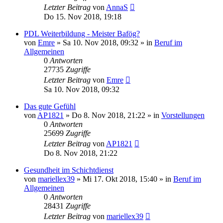
Letzter Beitrag
von
AnnaS
Do 15. Nov 2018, 19:18
PDL Weiterbildung - Meister Bafög?
von
Emre
»
Sa 10. Nov 2018, 09:32
» in
Beruf im
Allgemeinen
0
Antworten
27735
Zugriffe
Letzter Beitrag
von
Emre
Sa 10. Nov 2018, 09:32
Das gute Gefühl
von
AP1821
»
Do 8. Nov 2018, 21:22
» in
Vorstellungen
0
Antworten
25699
Zugriffe
Letzter Beitrag
von
AP1821
Do 8. Nov 2018, 21:22
Gesundheit im Schichtdienst
von
mariellex39
»
Mi 17. Okt 2018, 15:40
» in
Beruf im
Allgemeinen
0
Antworten
28431
Zugriffe
Letzter Beitrag
von
mariellex39