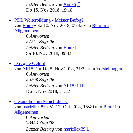
Letzter Beitrag
von
AnnaS
Do 15. Nov 2018, 19:18
PDL Weiterbildung - Meister Bafög?
von
Emre
»
Sa 10. Nov 2018, 09:32
» in
Beruf im
Allgemeinen
0
Antworten
27741
Zugriffe
Letzter Beitrag
von
Emre
Sa 10. Nov 2018, 09:32
Das gute Gefühl
von
AP1821
»
Do 8. Nov 2018, 21:22
» in
Vorstellungen
0
Antworten
25708
Zugriffe
Letzter Beitrag
von
AP1821
Do 8. Nov 2018, 21:22
Gesundheit im Schichtdienst
von
mariellex39
»
Mi 17. Okt 2018, 15:40
» in
Beruf im
Allgemeinen
0
Antworten
28443
Zugriffe
Letzter Beitrag
von
mariellex39