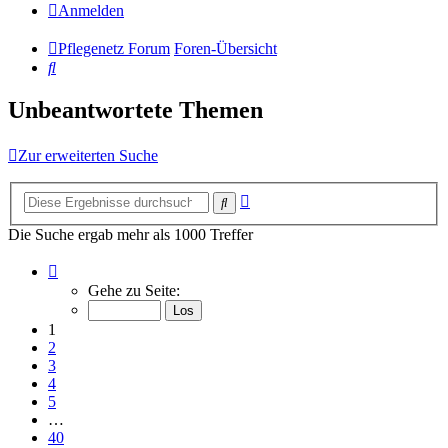
Anmelden
Pflegenetz Forum
Foren-Übersicht
Suche
Unbeantwortete Themen
Zur erweiterten Suche
Erweiterte
Suche
Suche
Die Suche ergab mehr als 1000 Treffer
Seite
1
Gehe zu Seite:
von
40
1
2
3
4
5
…
40