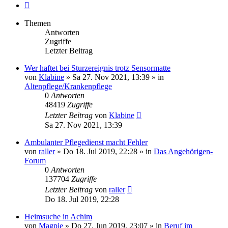
Nächste
Themen
Antworten
Zugriffe
Letzter Beitrag
Wer haftet bei Sturzereignis trotz Sensormatte
von
Klabine
»
Sa 27. Nov 2021, 13:39
» in
Altenpflege/Krankenpflege
0
Antworten
48419
Zugriffe
Letzter Beitrag
von
Klabine
Sa 27. Nov 2021, 13:39
Ambulanter Pflegedienst macht Fehler
von
raller
»
Do 18. Jul 2019, 22:28
» in
Das Angehörigen-
Forum
0
Antworten
137704
Zugriffe
Letzter Beitrag
von
raller
Do 18. Jul 2019, 22:28
Heimsuche in Achim
von
Magpie
»
Do 27. Jun 2019, 23:07
» in
Beruf im