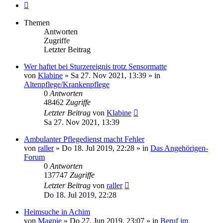
Nächste
Themen
Antworten
Zugriffe
Letzter Beitrag
Wer haftet bei Sturzereignis trotz Sensormatte
von
Klabine
»
Sa 27. Nov 2021, 13:39
» in
Altenpflege/Krankenpflege
0
Antworten
48462
Zugriffe
Letzter Beitrag
von
Klabine
Sa 27. Nov 2021, 13:39
Ambulanter Pflegedienst macht Fehler
von
raller
»
Do 18. Jul 2019, 22:28
» in
Das Angehörigen-
Forum
0
Antworten
137747
Zugriffe
Letzter Beitrag
von
raller
Do 18. Jul 2019, 22:28
Heimsuche in Achim
von
Magpie
»
Do 27. Jun 2019, 23:07
» in
Beruf im