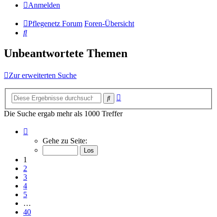
Anmelden
Pflegenetz Forum
Foren-Übersicht
Suche
Unbeantwortete Themen
Zur erweiterten Suche
Erweiterte
Suche
Suche
Die Suche ergab mehr als 1000 Treffer
Seite
1
Gehe zu Seite:
von
40
1
2
3
4
5
…
40