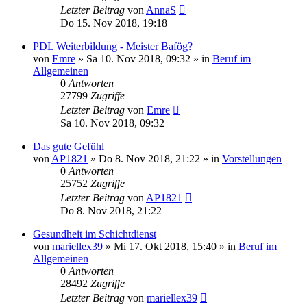
Letzter Beitrag
von
AnnaS
Do 15. Nov 2018, 19:18
PDL Weiterbildung - Meister Bafög?
von
Emre
»
Sa 10. Nov 2018, 09:32
» in
Beruf im
Allgemeinen
0
Antworten
27799
Zugriffe
Letzter Beitrag
von
Emre
Sa 10. Nov 2018, 09:32
Das gute Gefühl
von
AP1821
»
Do 8. Nov 2018, 21:22
» in
Vorstellungen
0
Antworten
25752
Zugriffe
Letzter Beitrag
von
AP1821
Do 8. Nov 2018, 21:22
Gesundheit im Schichtdienst
von
mariellex39
»
Mi 17. Okt 2018, 15:40
» in
Beruf im
Allgemeinen
0
Antworten
28492
Zugriffe
Letzter Beitrag
von
mariellex39