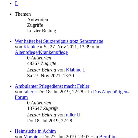
Nächste
Themen
Antworten
Zugriffe
Letzter Beitrag
Wer haftet bei Sturzereignis trotz Sensormatte
von
Klabine
»
Sa 27. Nov 2021, 13:39
» in
Altenpflege/Krankenpflege
0
Antworten
48367
Zugriffe
Letzter Beitrag
von
Klabine
Sa 27. Nov 2021, 13:39
Ambulanter Pflegedienst macht Fehler
von
raller
»
Do 18. Jul 2019, 22:28
» in
Das Angehörigen-
Forum
0
Antworten
137647
Zugriffe
Letzter Beitrag
von
raller
Do 18. Jul 2019, 22:28
Heimsuche in Achim
von
Magpie
»
Do 27. Jun 2019, 23:07
» in
Beruf im