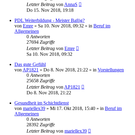
Letzter Beitrag
von
AnnaS
Do 15. Nov 2018, 19:18
PDL Weiterbildung - Meister Bafög?
von
Emre
»
Sa 10. Nov 2018, 09:32
» in
Beruf im
Allgemeinen
0
Antworten
27694
Zugriffe
Letzter Beitrag
von
Emre
Sa 10. Nov 2018, 09:32
Das gute Gefühl
von
AP1821
»
Do 8. Nov 2018, 21:22
» in
Vorstellungen
0
Antworten
25658
Zugriffe
Letzter Beitrag
von
AP1821
Do 8. Nov 2018, 21:22
Gesundheit im Schichtdienst
von
mariellex39
»
Mi 17. Okt 2018, 15:40
» in
Beruf im
Allgemeinen
0
Antworten
28392
Zugriffe
Letzter Beitrag
von
mariellex39