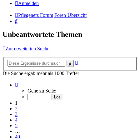
Anmelden
Pflegenetz Forum
Foren-Übersicht
Suche
Unbeantwortete Themen
Zur erweiterten Suche
Erweiterte
Suche
Suche
Die Suche ergab mehr als 1000 Treffer
Seite
1
Gehe zu Seite:
von
40
1
2
3
4
5
…
40