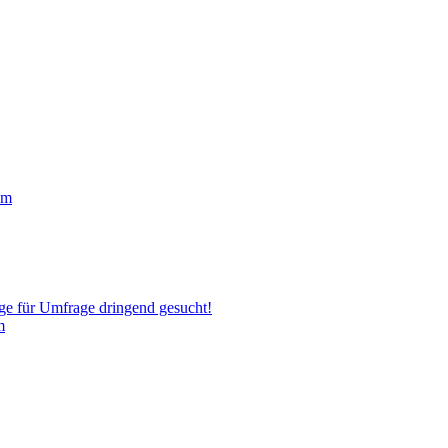
um
ige für Umfrage dringend gesucht!
m