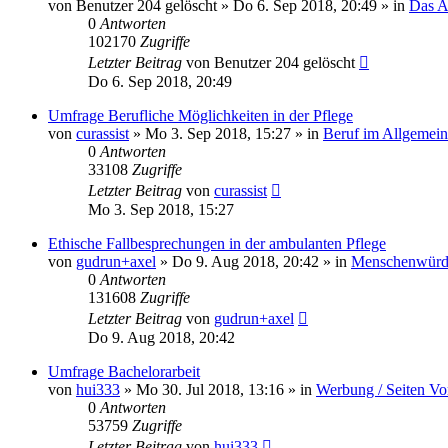
von
Benutzer 204 gelöscht
»
Do 6. Sep 2018, 20:49
» in
Das A
0
Antworten
102170
Zugriffe
Letzter Beitrag
von
Benutzer 204 gelöscht
Do 6. Sep 2018, 20:49
Umfrage Berufliche Möglichkeiten in der Pflege
von
curassist
»
Mo 3. Sep 2018, 15:27
» in
Beruf im Allgemei
0
Antworten
33108
Zugriffe
Letzter Beitrag
von
curassist
Mo 3. Sep 2018, 15:27
Ethische Fallbesprechungen in der ambulanten Pflege
von
gudrun+axel
»
Do 9. Aug 2018, 20:42
» in
Menschenwürde
0
Antworten
131608
Zugriffe
Letzter Beitrag
von
gudrun+axel
Do 9. Aug 2018, 20:42
Umfrage Bachelorarbeit
von
hui333
»
Mo 30. Jul 2018, 13:16
» in
Werbung / Seiten Vo
0
Antworten
53759
Zugriffe
Letzter Beitrag
von
hui333