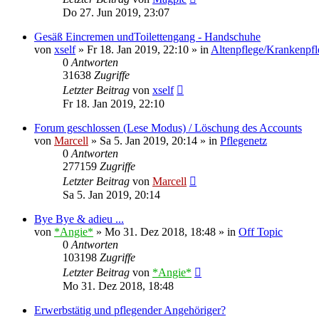
Do 27. Jun 2019, 23:07
Gesäß Eincremen undToilettengang - Handschuhe
von
xself
»
Fr 18. Jan 2019, 22:10
» in
Altenpflege/Krankenpfl
0
Antworten
31638
Zugriffe
Letzter Beitrag
von
xself
Fr 18. Jan 2019, 22:10
Forum geschlossen (Lese Modus) / Löschung des Accounts
von
Marcell
»
Sa 5. Jan 2019, 20:14
» in
Pflegenetz
0
Antworten
277159
Zugriffe
Letzter Beitrag
von
Marcell
Sa 5. Jan 2019, 20:14
Bye Bye & adieu ...
von
*Angie*
»
Mo 31. Dez 2018, 18:48
» in
Off Topic
0
Antworten
103198
Zugriffe
Letzter Beitrag
von
*Angie*
Mo 31. Dez 2018, 18:48
Erwerbstätig und pflegender Angehöriger?