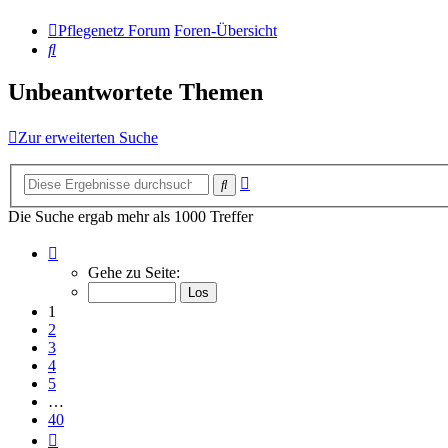
Pflegenetz Forum
Foren-Übersicht
Suche
Unbeantwortete Themen
Zur erweiterten Suche
Erweiterte
Suche
Suche
Die Suche ergab mehr als 1000 Treffer
Seite
1
Gehe zu Seite:
von
40
1
2
3
4
5
…
40
Nächste