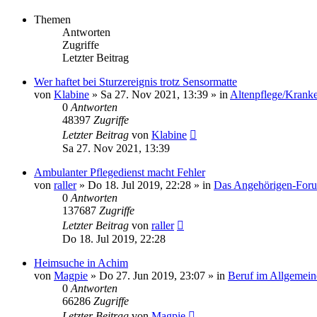
Themen
Antworten
Zugriffe
Letzter Beitrag
Wer haftet bei Sturzereignis trotz Sensormatte
von
Klabine
»
Sa 27. Nov 2021, 13:39
» in
Altenpflege/Krank
0
Antworten
48397
Zugriffe
Letzter Beitrag
von
Klabine
Sa 27. Nov 2021, 13:39
Ambulanter Pflegedienst macht Fehler
von
raller
»
Do 18. Jul 2019, 22:28
» in
Das Angehörigen-For
0
Antworten
137687
Zugriffe
Letzter Beitrag
von
raller
Do 18. Jul 2019, 22:28
Heimsuche in Achim
von
Magpie
»
Do 27. Jun 2019, 23:07
» in
Beruf im Allgemein
0
Antworten
66286
Zugriffe
Letzter Beitrag
von
Magpie