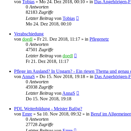
von
Tobias
»
Mo 24. Dez 2018, 00:10
» in
Das Angehörigen-
0
Antworten
82183
Zugriffe
Letzter Beitrag
von
Tobias
Mo 24. Dez 2018, 00:10
Verabschiedung
von
doedl
»
Fr 21. Dez 2018, 11:17
» in
Pflegenetz
0
Antworten
47501
Zugriffe
Letzter Beitrag
von
doedl
Fr 21. Dez 2018, 11:17
Pflege im Ausland? In Ungarn? - Ein riesen Thema und genau d
von
AnnaS
»
Do 15. Nov 2018, 19:18
» in
Das Angehörigen-
0
Antworten
45938
Zugriffe
Letzter Beitrag
von
AnnaS
Do 15. Nov 2018, 19:18
PDL Weiterbildung - Meister Bafög?
von
Emre
»
Sa 10. Nov 2018, 09:32
» in
Beruf im Allgemeine
0
Antworten
27728
Zugriffe
Letzter Beitrag
von
Emre