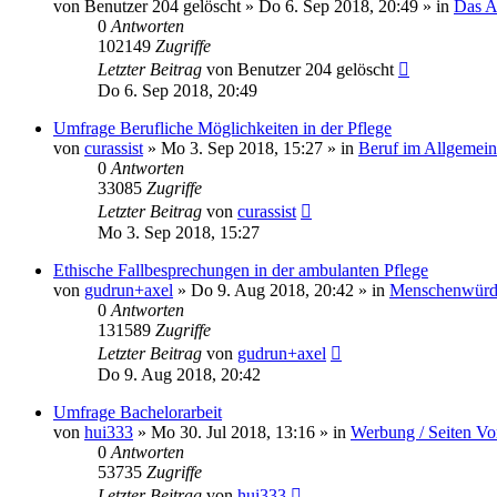
von
Benutzer 204 gelöscht
»
Do 6. Sep 2018, 20:49
» in
Das A
0
Antworten
102149
Zugriffe
Letzter Beitrag
von
Benutzer 204 gelöscht
Do 6. Sep 2018, 20:49
Umfrage Berufliche Möglichkeiten in der Pflege
von
curassist
»
Mo 3. Sep 2018, 15:27
» in
Beruf im Allgemei
0
Antworten
33085
Zugriffe
Letzter Beitrag
von
curassist
Mo 3. Sep 2018, 15:27
Ethische Fallbesprechungen in der ambulanten Pflege
von
gudrun+axel
»
Do 9. Aug 2018, 20:42
» in
Menschenwürde
0
Antworten
131589
Zugriffe
Letzter Beitrag
von
gudrun+axel
Do 9. Aug 2018, 20:42
Umfrage Bachelorarbeit
von
hui333
»
Mo 30. Jul 2018, 13:16
» in
Werbung / Seiten Vo
0
Antworten
53735
Zugriffe
Letzter Beitrag
von
hui333