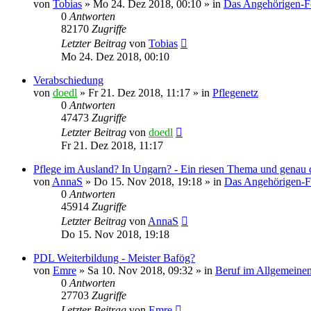
von
Tobias
»
Mo 24. Dez 2018, 00:10
» in
Das Angehörigen-
0
Antworten
82170
Zugriffe
Letzter Beitrag
von
Tobias
Mo 24. Dez 2018, 00:10
Verabschiedung
von
doedl
»
Fr 21. Dez 2018, 11:17
» in
Pflegenetz
0
Antworten
47473
Zugriffe
Letzter Beitrag
von
doedl
Fr 21. Dez 2018, 11:17
Pflege im Ausland? In Ungarn? - Ein riesen Thema und genau d
von
AnnaS
»
Do 15. Nov 2018, 19:18
» in
Das Angehörigen-
0
Antworten
45914
Zugriffe
Letzter Beitrag
von
AnnaS
Do 15. Nov 2018, 19:18
PDL Weiterbildung - Meister Bafög?
von
Emre
»
Sa 10. Nov 2018, 09:32
» in
Beruf im Allgemeine
0
Antworten
27703
Zugriffe
Letzter Beitrag
von
Emre