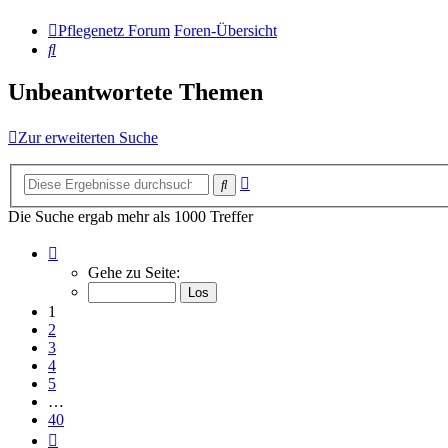
Pflegenetz Forum
Foren-Übersicht
Suche
Unbeantwortete Themen
Zur erweiterten Suche
Erweiterte
Suche
Suche
Die Suche ergab mehr als 1000 Treffer
Seite
1
Gehe zu Seite:
von
40
1
2
3
4
5
…
40
Nächste