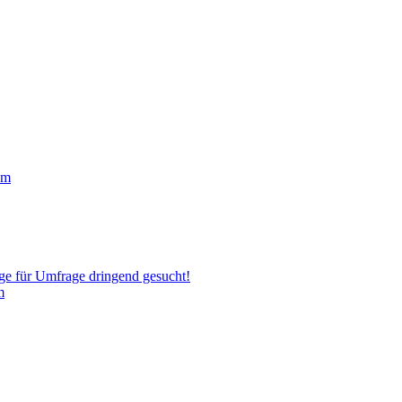
um
ige für Umfrage dringend gesucht!
m