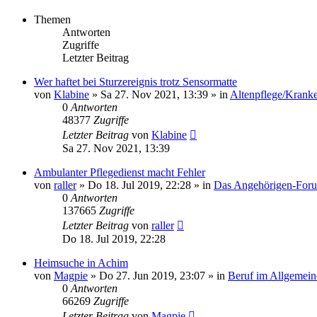
Themen
Antworten
Zugriffe
Letzter Beitrag
Wer haftet bei Sturzereignis trotz Sensormatte
von
Klabine
»
Sa 27. Nov 2021, 13:39
» in
Altenpflege/Krank
0
Antworten
48377
Zugriffe
Letzter Beitrag
von
Klabine
Sa 27. Nov 2021, 13:39
Ambulanter Pflegedienst macht Fehler
von
raller
»
Do 18. Jul 2019, 22:28
» in
Das Angehörigen-For
0
Antworten
137665
Zugriffe
Letzter Beitrag
von
raller
Do 18. Jul 2019, 22:28
Heimsuche in Achim
von
Magpie
»
Do 27. Jun 2019, 23:07
» in
Beruf im Allgemein
0
Antworten
66269
Zugriffe
Letzter Beitrag
von
Magpie