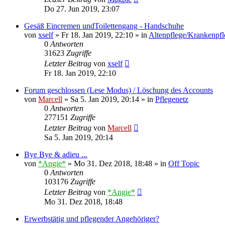
Do 27. Jun 2019, 23:07
Gesäß Eincremen undToilettengang - Handschuhe
von
xself
»
Fr 18. Jan 2019, 22:10
» in
Altenpflege/Krankenpfl
0
Antworten
31623
Zugriffe
Letzter Beitrag
von
xself
Fr 18. Jan 2019, 22:10
Forum geschlossen (Lese Modus) / Löschung des Accounts
von
Marcell
»
Sa 5. Jan 2019, 20:14
» in
Pflegenetz
0
Antworten
277151
Zugriffe
Letzter Beitrag
von
Marcell
Sa 5. Jan 2019, 20:14
Bye Bye & adieu ...
von
*Angie*
»
Mo 31. Dez 2018, 18:48
» in
Off Topic
0
Antworten
103176
Zugriffe
Letzter Beitrag
von
*Angie*
Mo 31. Dez 2018, 18:48
Erwerbstätig und pflegender Angehöriger?