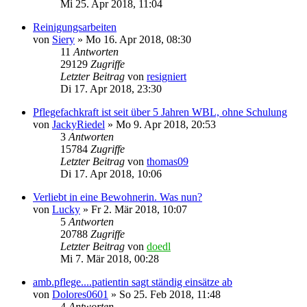
Mi 25. Apr 2018, 11:04
Reinigungsarbeiten
von
Siery
»
Mo 16. Apr 2018, 08:30
11
Antworten
29129
Zugriffe
Letzter Beitrag
von
resigniert
Di 17. Apr 2018, 23:30
Pflegefachkraft ist seit über 5 Jahren WBL, ohne Schulung
von
JackyRiedel
»
Mo 9. Apr 2018, 20:53
3
Antworten
15784
Zugriffe
Letzter Beitrag
von
thomas09
Di 17. Apr 2018, 10:06
Verliebt in eine Bewohnerin. Was nun?
von
Lucky
»
Fr 2. Mär 2018, 10:07
5
Antworten
20788
Zugriffe
Letzter Beitrag
von
doedl
Mi 7. Mär 2018, 00:28
amb.pflege....patientin sagt ständig einsätze ab
von
Dolores0601
»
So 25. Feb 2018, 11:48
4
Antworten