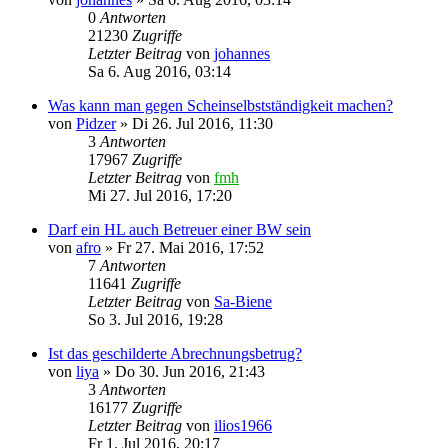
0
Antworten
21230
Zugriffe
Letzter Beitrag
von
johannes
Sa 6. Aug 2016, 03:14
Was kann man gegen Scheinselbstständigkeit machen?
von
Pidzer
»
Di 26. Jul 2016, 11:30
3
Antworten
17967
Zugriffe
Letzter Beitrag
von
fmh
Mi 27. Jul 2016, 17:20
Darf ein HL auch Betreuer einer BW sein
von
afro
»
Fr 27. Mai 2016, 17:52
7
Antworten
11641
Zugriffe
Letzter Beitrag
von
Sa-Biene
So 3. Jul 2016, 19:28
Ist das geschilderte Abrechnungsbetrug?
von
liya
»
Do 30. Jun 2016, 21:43
3
Antworten
16177
Zugriffe
Letzter Beitrag
von
ilios1966
Fr 1. Jul 2016, 20:17