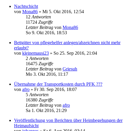
Nachtschicht
von
Mona86
»
Mi 5. Okt 2016, 12:54
12
Antworten
11724
Zugriffe
Letzter Beitrag
von
Mona86
So 9. Okt 2016, 18:53
Bettgitter von pflegehelfer anlegen/abzeichnen nicht mehr
erlaubt?
von
kleinemausi23
»
So 25. Sep 2016, 21:04
2
Antworten
16475
Zugriffe
Letzter Beitrag
von
Griesuh
Mo 3. Okt 2016, 11:17
Übernahme der Transportkosten durch PFK ???
von
afro
»
Fr 30. Sep 2016, 18:07
5
Antworten
16380
Zugriffe
Letzter Beitrag
von
afro
Sa 1. Okt 2016, 21:29
Veröffentlichung von Berichten über Heimbegehungen der
Heimaufsicht
von
johannes
»
Sa 6. Aug 2016, 03:14