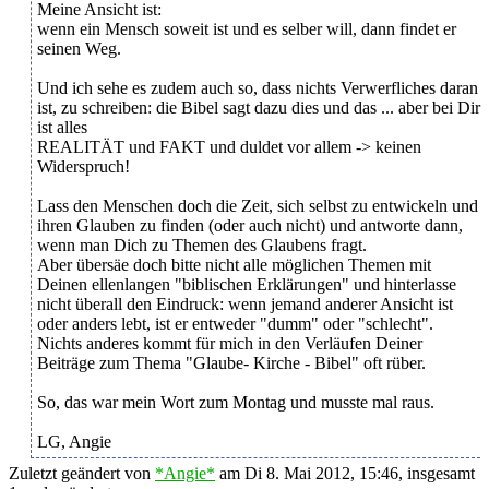
Meine Ansicht ist:
wenn ein Mensch soweit ist und es selber will, dann findet er
seinen Weg.
Und ich sehe es zudem auch so, dass nichts Verwerfliches daran
ist, zu schreiben: die Bibel sagt dazu dies und das ... aber bei Dir
ist alles
REALITÄT und FAKT und duldet vor allem -> keinen
Widerspruch!
Lass den Menschen doch die Zeit, sich selbst zu entwickeln und
ihren Glauben zu finden (oder auch nicht) und antworte dann,
wenn man Dich zu Themen des Glaubens fragt.
Aber übersäe doch bitte nicht alle möglichen Themen mit
Deinen ellenlangen "biblischen Erklärungen" und hinterlasse
nicht überall den Eindruck: wenn jemand anderer Ansicht ist
oder anders lebt, ist er entweder "dumm" oder "schlecht".
Nichts anderes kommt für mich in den Verläufen Deiner
Beiträge zum Thema "Glaube- Kirche - Bibel" oft rüber.
So, das war mein Wort zum Montag und musste mal raus.
LG, Angie
Zuletzt geändert von
*Angie*
am Di 8. Mai 2012, 15:46, insgesamt