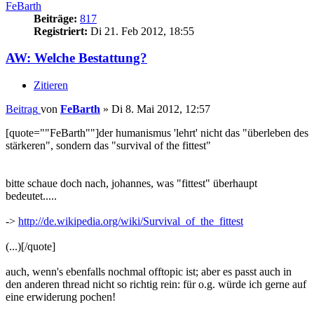
FeBarth
Beiträge:
817
Registriert:
Di 21. Feb 2012, 18:55
AW: Welche Bestattung?
Zitieren
Beitrag
von
FeBarth
»
Di 8. Mai 2012, 12:57
[quote=""FeBarth""]der humanismus 'lehrt' nicht das "überleben des
stärkeren", sondern das "survival of the fittest"
bitte schaue doch nach, johannes, was "fittest" überhaupt
bedeutet.....
->
http://de.wikipedia.org/wiki/Survival_of_the_fittest
(...)[/quote]
auch, wenn's ebenfalls nochmal offtopic ist; aber es passt auch in
den anderen thread nicht so richtig rein: für o.g. würde ich gerne auf
eine erwiderung pochen!