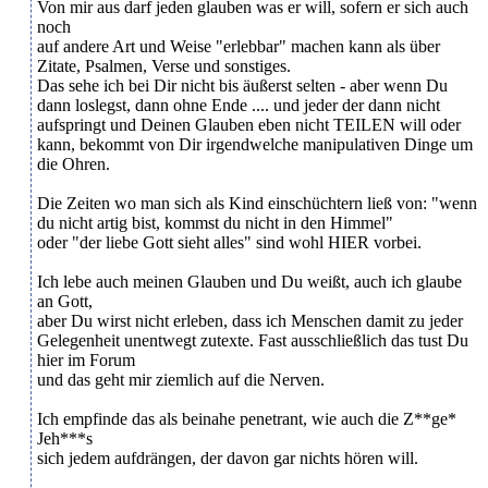
Von mir aus darf jeden glauben was er will, sofern er sich auch
noch
auf andere Art und Weise "erlebbar" machen kann als über
Zitate, Psalmen, Verse und sonstiges.
Das sehe ich bei Dir nicht bis äußerst selten - aber wenn Du
dann loslegst, dann ohne Ende .... und jeder der dann nicht
aufspringt und Deinen Glauben eben nicht TEILEN will oder
kann, bekommt von Dir irgendwelche manipulativen Dinge um
die Ohren.
Die Zeiten wo man sich als Kind einschüchtern ließ von: "wenn
du nicht artig bist, kommst du nicht in den Himmel"
oder "der liebe Gott sieht alles" sind wohl HIER vorbei.
Ich lebe auch meinen Glauben und Du weißt, auch ich glaube
an Gott,
aber Du wirst nicht erleben, dass ich Menschen damit zu jeder
Gelegenheit unentwegt zutexte. Fast ausschließlich das tust Du
hier im Forum
und das geht mir ziemlich auf die Nerven.
Ich empfinde das als beinahe penetrant, wie auch die Z**ge*
Jeh***s
sich jedem aufdrängen, der davon gar nichts hören will.