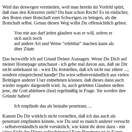
Wird das deswegen vermieden, weil man bereits im Vorfeld spürt,
daß man den Kürzeren zieht? Du hast schon Recht! Es ist einfacher,
den Boten einer Botschaft zum Schweigen zu bringen, als die
Botschaft selbst. Genau diesen Weg willst Du offensichtlich gehen.
Von mir aus darf jeden glauben was er will, sofern er
sich auch noch
auf andere Art und Weise "erlebbar" machen kann als
über Zitate
Das bezweifle ich auf Grund Deiner Aussagen. Wenn Du Dich auf
meiner Homepage umschaust - ich gehe mal davon aus, daß sie Dir
nicht unbekannt ist - wirst Du feststellen, daß ich nicht nur zitiere ...,
sondern entsprechend handle! Du wirst selbstverständlich aus vielen
Beiträgen anderer User entnehmen können, daß dieses dann auch
wieder negativ dargestellt wird. Ja, auch gelebten Glauben stellen
jene, die Gott ablehnen (fast) regelmäßig in Frage. Sie werden ihre
Gründe haben!
Ich empfinde das als beinahe penetrant, ...
Kannst Du Dir wirklich nicht vorstellen, daß ich das auch als
penetrant empfinden könnte, wie Du und so manch anderer versucht
- selbstverständlich nicht vorsätzlich, wie kämt ihr denn dazu - mir
seine Sicht der Dinge aufzudrängen? Eure Penetranz ist in Euren