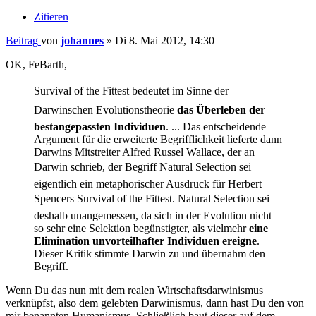
Zitieren
Beitrag
von
johannes
»
Di 8. Mai 2012, 14:30
OK, FeBarth,
Survival of the Fittest bedeutet im Sinne der
Darwinschen Evolutionstheorie
das Überleben der
bestangepassten Individuen
. ... Das entscheidende
Argument für die erweiterte Begrifflichkeit lieferte dann
Darwins Mitstreiter Alfred Russel Wallace, der an
Darwin schrieb, der Begriff Natural Selection sei
eigentlich ein metaphorischer Ausdruck für Herbert
Spencers Survival of the Fittest. Natural Selection sei
deshalb unangemessen, da sich in der Evolution nicht
so sehr eine Selektion begünstigter, als vielmehr
eine
Elimination unvorteilhafter Individuen ereigne
.
Dieser Kritik stimmte Darwin zu und übernahm den
Begriff.
Wenn Du das nun mit dem realen Wirtschaftsdarwinismus
verknüpfst, also dem gelebten Darwinismus, dann hast Du den von
mir benannten Humanismus. Schließlich baut dieser auf dem