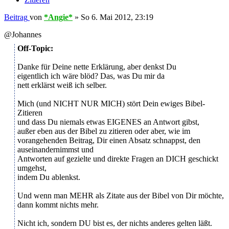
Beitrag
von
*Angie*
»
So 6. Mai 2012, 23:19
@Johannes
Off-Topic:
Danke für Deine nette Erklärung, aber denkst Du
eigentlich ich wäre blöd? Das, was Du mir da
nett erklärst weiß ich selber.
Mich (und NICHT NUR MICH) stört Dein ewiges Bibel-
Zitieren
und dass Du niemals etwas EIGENES an Antwort gibst,
außer eben aus der Bibel zu zitieren oder aber, wie im
vorangehenden Beitrag, Dir einen Absatz schnappst, den
auseinandernimmst und
Antworten auf gezielte und direkte Fragen an DICH geschickt
umgehst,
indem Du ablenkst.
Und wenn man MEHR als Zitate aus der Bibel von Dir möchte,
dann kommt nichts mehr.
Nicht ich, sondern DU bist es, der nichts anderes gelten läßt.