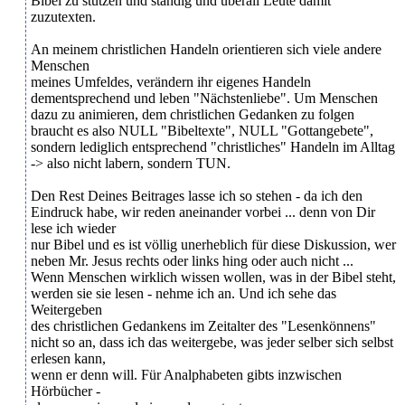
Bibel zu stützen und ständig und überall Leute damit
zuzutexten.
An meinem christlichen Handeln orientieren sich viele andere
Menschen
meines Umfeldes, verändern ihr eigenes Handeln
dementsprechend und leben "Nächstenliebe". Um Menschen
dazu zu animieren, dem christlichen Gedanken zu folgen
braucht es also NULL "Bibeltexte", NULL "Gottangebete",
sondern lediglich entsprechend "christliches" Handeln im Alltag
-> also nicht labern, sondern TUN.
Den Rest Deines Beitrages lasse ich so stehen - da ich den
Eindruck habe, wir reden aneinander vorbei ... denn von Dir
lese ich wieder
nur Bibel und es ist völlig unerheblich für diese Diskussion, wer
neben Mr. Jesus rechts oder links hing oder auch nicht ...
Wenn Menschen wirklich wissen wollen, was in der Bibel steht,
werden sie sie lesen - nehme ich an. Und ich sehe das
Weitergeben
des christlichen Gedankens im Zeitalter des "Lesenkönnens"
nicht so an, dass ich das weitergebe, was jeder selber sich selbst
erlesen kann,
wenn er denn will. Für Analphabeten gibts inzwischen
Hörbücher -