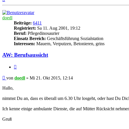
oben
doedl
Beiträge:
6411
Registriert:
Sa 11. Aug 2001, 19:12
Beruf:
Pflegedinosaurier
Einsatz Bereich:
Geschäftsführung Sozialstation
Interessen:
Mauern, Verputzen, Betonieren, grins
AW: Berufsaussicht
Zitieren
Beitrag
von
doedl
»
Mi 21. Okt 2015, 12:14
Hallo,
nimmst Du an, dass es überall um 6.30 Uhr losgeht, oder hast Du Di
Ich kenne einige ambulante Dienste, die auf Mütter Rücksicht nehmen
Gruß