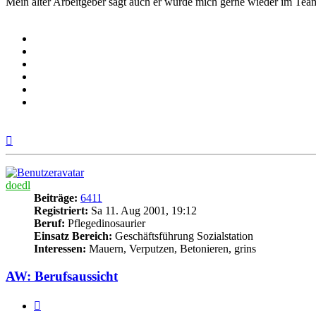
Mein alter Arbeitgeber sagt auch er würde mich gerne wieder im Tea
Nach
oben
doedl
Beiträge:
6411
Registriert:
Sa 11. Aug 2001, 19:12
Beruf:
Pflegedinosaurier
Einsatz Bereich:
Geschäftsführung Sozialstation
Interessen:
Mauern, Verputzen, Betonieren, grins
AW: Berufsaussicht
Zitieren