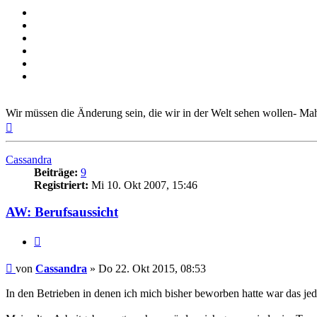
Wir müssen die Änderung sein, die wir in der Welt sehen wollen- M
Nach
oben
Cassandra
Beiträge:
9
Registriert:
Mi 10. Okt 2007, 15:46
AW: Berufsaussicht
Zitieren
Beitrag
von
Cassandra
»
Do 22. Okt 2015, 08:53
In den Betrieben in denen ich mich bisher beworben hatte war das jed