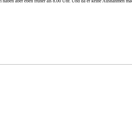
m haben aber eben früher als 8.00 Uhr. Und da er keine Ausnahmen ma