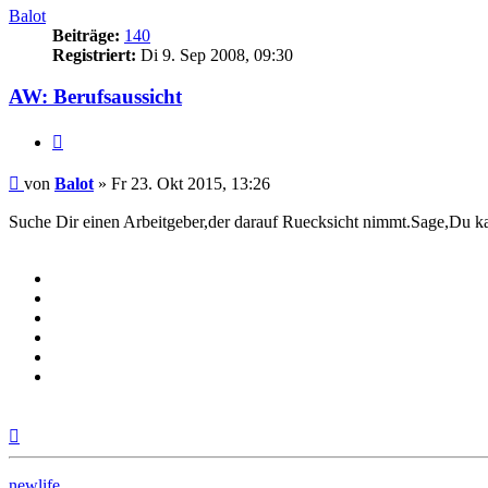
Balot
Beiträge:
140
Registriert:
Di 9. Sep 2008, 09:30
AW: Berufsaussicht
Zitieren
Beitrag
von
Balot
»
Fr 23. Okt 2015, 13:26
Suche Dir einen Arbeitgeber,der darauf Ruecksicht nimmt.Sage,Du ka
Nach
oben
newlife