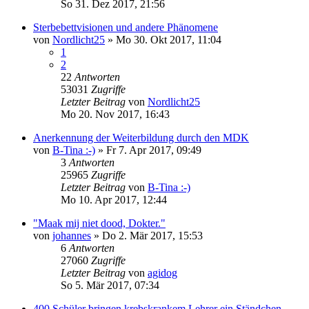
So 31. Dez 2017, 21:56
Sterbebettvisionen und andere Phänomene
von
Nordlicht25
»
Mo 30. Okt 2017, 11:04
1
2
22
Antworten
53031
Zugriffe
Letzter Beitrag
von
Nordlicht25
Mo 20. Nov 2017, 16:43
Anerkennung der Weiterbildung durch den MDK
von
B-Tina :-)
»
Fr 7. Apr 2017, 09:49
3
Antworten
25965
Zugriffe
Letzter Beitrag
von
B-Tina :-)
Mo 10. Apr 2017, 12:44
"Maak mij niet dood, Dokter."
von
johannes
»
Do 2. Mär 2017, 15:53
6
Antworten
27060
Zugriffe
Letzter Beitrag
von
agidog
So 5. Mär 2017, 07:34
400 Schüler bringen krebskrankem Lehrer ein Ständchen