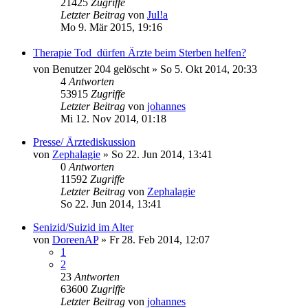
21425
Zugriffe
Letzter Beitrag
von
Jul!a
Mo 9. Mär 2015, 19:16
Therapie Tod  dürfen Ärzte beim Sterben helfen?
von
Benutzer 204 gelöscht
»
So 5. Okt 2014, 20:33
4
Antworten
53915
Zugriffe
Letzter Beitrag
von
johannes
Mi 12. Nov 2014, 01:18
Presse/ Ärztediskussion
von
Zephalagie
»
So 22. Jun 2014, 13:41
0
Antworten
11592
Zugriffe
Letzter Beitrag
von
Zephalagie
So 22. Jun 2014, 13:41
Senizid/Suizid im Alter
von
DoreenAP
»
Fr 28. Feb 2014, 12:07
1
2
23
Antworten
63600
Zugriffe
Letzter Beitrag
von
johannes