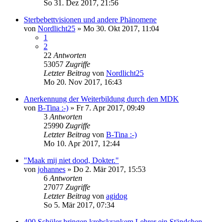
So 31. Dez 2017, 21:56
Sterbebettvisionen und andere Phänomene
von
Nordlicht25
»
Mo 30. Okt 2017, 11:04
1
2
22
Antworten
53057
Zugriffe
Letzter Beitrag
von
Nordlicht25
Mo 20. Nov 2017, 16:43
Anerkennung der Weiterbildung durch den MDK
von
B-Tina :-)
»
Fr 7. Apr 2017, 09:49
3
Antworten
25990
Zugriffe
Letzter Beitrag
von
B-Tina :-)
Mo 10. Apr 2017, 12:44
"Maak mij niet dood, Dokter."
von
johannes
»
Do 2. Mär 2017, 15:53
6
Antworten
27077
Zugriffe
Letzter Beitrag
von
agidog
So 5. Mär 2017, 07:34
400 Schüler bringen krebskrankem Lehrer ein Ständchen