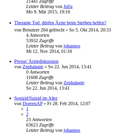
21441
Zugriffe
Letzter Beitrag
von
Jul!a
Mo 9. Mär 2015, 19:16
Therapie Tod  dürfen Ärzte beim Sterben helfen?
von
Benutzer 204 gelöscht
»
So 5. Okt 2014, 20:33
4
Antworten
53932
Zugriffe
Letzter Beitrag
von
johannes
Mi 12. Nov 2014, 01:18
Presse/ Ärztediskussion
von
Zephalagie
»
So 22. Jun 2014, 13:41
0
Antworten
11608
Zugriffe
Letzter Beitrag
von
Zephalagie
So 22. Jun 2014, 13:41
Senizid/Suizid im Alter
von
DoreenAP
»
Fr 28. Feb 2014, 12:07
1
2
23
Antworten
63623
Zugriffe
Letzter Beitrag
von
johannes