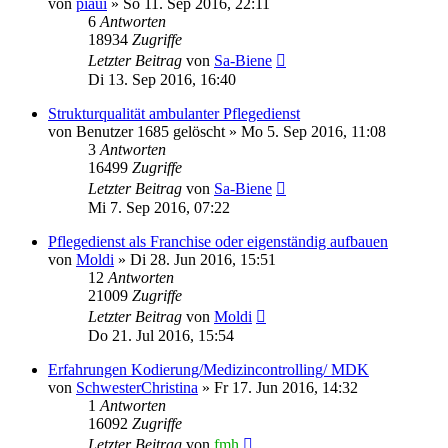
von
piaui
»
So 11. Sep 2016, 22:11
6
Antworten
18934
Zugriffe
Letzter Beitrag
von
Sa-Biene
Di 13. Sep 2016, 16:40
Strukturqualität ambulanter Pflegedienst
von
Benutzer 1685 gelöscht
»
Mo 5. Sep 2016, 11:08
3
Antworten
16499
Zugriffe
Letzter Beitrag
von
Sa-Biene
Mi 7. Sep 2016, 07:22
Pflegedienst als Franchise oder eigenständig aufbauen
von
Moldi
»
Di 28. Jun 2016, 15:51
12
Antworten
21009
Zugriffe
Letzter Beitrag
von
Moldi
Do 21. Jul 2016, 15:54
Erfahrungen Kodierung/Medizincontrolling/ MDK
von
SchwesterChristina
»
Fr 17. Jun 2016, 14:32
1
Antworten
16092
Zugriffe
Letzter Beitrag
von
fmh