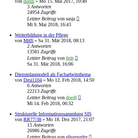
von
doedl
»
Mo 15. Mai 2017, 10:49
3
Antworten
24954
Zugriffe
Letzter Beitrag
von
sasja
Mi 9. Mai 2018, 16:43
Weiterbildung in der Pflege
von
Miffi
»
Sa 31. Mär 2018, 08:13
2
Antworten
13581
Zugriffe
Letzter Beitrag
von
fmh
Sa 31. Mär 2018, 16:06
Dienstplanmodell als Facharbeitsthema
von
Desi1104
»
Mo 12. Feb 2018, 14:50
6
Antworten
22213
Zugriffe
Letzter Beitrag
von
doedl
Mi 14. Feb 2018, 06:32
Strukturelle Informationssammlung SIS
von
RR77/38
»
Mo 18. Dez 2017, 21:07
15
Antworten
26986
Zugriffe
Letzter Beitrag
von
silversurfer