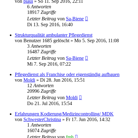
von
piaui
»
So 11. Sep 2016, 22:11
6
Antworten
18917
Zugriffe
Letzter Beitrag
von
Sa-Biene
Di 13. Sep 2016, 16:40
Strukturqualität ambulanter Pflegedienst
von
Benutzer 1685 gelöscht
»
Mo 5. Sep 2016, 11:08
3
Antworten
16487
Zugriffe
Letzter Beitrag
von
Sa-Biene
Mi 7. Sep 2016, 07:22
Pflegedienst als Franchise oder eigenständig aufbauen
von
Moldi
»
Di 28. Jun 2016, 15:51
12
Antworten
20996
Zugriffe
Letzter Beitrag
von
Moldi
Do 21. Jul 2016, 15:54
Erfahrungen Kodierung/Medizincontrolling/ MDK
von
SchwesterChristina
»
Fr 17. Jun 2016, 14:32
1
Antworten
16074
Zugriffe
Letzter Beitrag
von
fmh