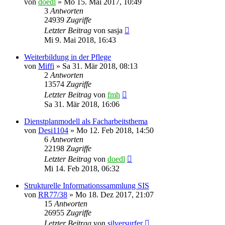
von
doedl
»
Mo 15. Mai 2017, 10:49
3
Antworten
24939
Zugriffe
Letzter Beitrag
von
sasja
Mi 9. Mai 2018, 16:43
Weiterbildung in der Pflege
von
Miffi
»
Sa 31. Mär 2018, 08:13
2
Antworten
13574
Zugriffe
Letzter Beitrag
von
fmh
Sa 31. Mär 2018, 16:06
Dienstplanmodell als Facharbeitsthema
von
Desi1104
»
Mo 12. Feb 2018, 14:50
6
Antworten
22198
Zugriffe
Letzter Beitrag
von
doedl
Mi 14. Feb 2018, 06:32
Strukturelle Informationssammlung SIS
von
RR77/38
»
Mo 18. Dez 2017, 21:07
15
Antworten
26955
Zugriffe
Letzter Beitrag
von
silversurfer