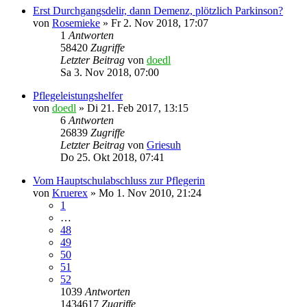
Erst Durchgangsdelir, dann Demenz, plötzlich Parkinson?
von
Rosemieke
»
Fr 2. Nov 2018, 17:07
1
Antworten
58420
Zugriffe
Letzter Beitrag
von
doedl
Sa 3. Nov 2018, 07:00
Pflegeleistungshelfer
von
doedl
»
Di 21. Feb 2017, 13:15
6
Antworten
26839
Zugriffe
Letzter Beitrag
von
Griesuh
Do 25. Okt 2018, 07:41
Vom Hauptschulabschluss zur Pflegerin
von
Kruerex
»
Mo 1. Nov 2010, 21:24
1
…
48
49
50
51
52
1039
Antworten
1434617
Zugriffe