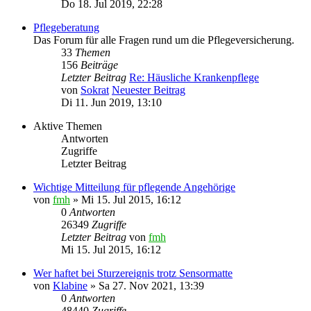
Do 18. Jul 2019, 22:28
Pflegeberatung
Das Forum für alle Fragen rund um die Pflegeversicherung.
33
Themen
156
Beiträge
Letzter Beitrag
Re: Häusliche Krankenpflege
von
Sokrat
Neuester Beitrag
Di 11. Jun 2019, 13:10
Aktive Themen
Antworten
Zugriffe
Letzter Beitrag
Wichtige Mitteilung für pflegende Angehörige
von
fmh
»
Mi 15. Jul 2015, 16:12
0
Antworten
26349
Zugriffe
Letzter Beitrag
von
fmh
Mi 15. Jul 2015, 16:12
Wer haftet bei Sturzereignis trotz Sensormatte
von
Klabine
»
Sa 27. Nov 2021, 13:39
0
Antworten
48440
Zugriffe