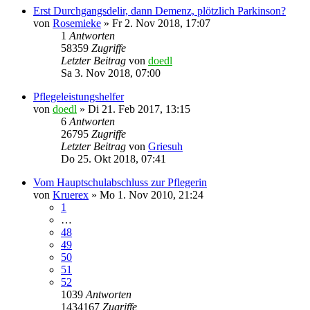
Erst Durchgangsdelir, dann Demenz, plötzlich Parkinson?
von
Rosemieke
»
Fr 2. Nov 2018, 17:07
1
Antworten
58359
Zugriffe
Letzter Beitrag
von
doedl
Sa 3. Nov 2018, 07:00
Pflegeleistungshelfer
von
doedl
»
Di 21. Feb 2017, 13:15
6
Antworten
26795
Zugriffe
Letzter Beitrag
von
Griesuh
Do 25. Okt 2018, 07:41
Vom Hauptschulabschluss zur Pflegerin
von
Kruerex
»
Mo 1. Nov 2010, 21:24
1
…
48
49
50
51
52
1039
Antworten
1434167
Zugriffe