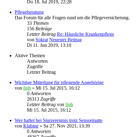
Do 18. Jul 2019, 22:28
Pflegeberatung
Das Forum für alle Fragen rund um die Pflegeversicherung.
33
Themen
156
Beiträge
Letzter Beitrag
Re: Häusliche Krankenpflege
von
Sokrat
Neuester Beitrag
Di 11. Jun 2019, 13:10
Aktive Themen
Antworten
Zugriffe
Letzter Beitrag
Wichtige Mitteilung für pflegende Angehörige
von
fmh
»
Mi 15. Jul 2015, 16:12
0
Antworten
26313
Zugriffe
Letzter Beitrag
von
fmh
Mi 15. Jul 2015, 16:12
Wer haftet bei Sturzereignis trotz Sensormatte
von
Klabine
»
Sa 27. Nov 2021, 13:39
0
Antworten
48367
Zugriffe