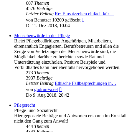
607
Themen
4576
Beiträge
Letzter Beitrag
Re: Einsatzzeiten einfach kür…
Neuester
von
Benutzer 10209 gelöscht
Beitrag
Di 11. Dez 2018, 10:04
Menschenwürde in der Pflege
Bietet Pflegebedürftigen, Angehörigen, Mitarbeitern,
ehrenamtlich Engagierten, Berufsbetreuern und allen die
Zeuge von Verletzungen der Menschenwürde sind, die
Möglichkeit darüber zu berichten sowie Rat und
Unterstützung einzuholen. Positive Beispiele und
Vorbildhaftes kann hier ebenfalls hervorgehoben werden.
273
Themen
3937
Beiträge
Letzter Beitrag
Ethische Fallbesprechungen in…
Neuester
von
gudrun+axel
Beitrag
Do 9. Aug 2018, 20:42
Pflegerecht
Pflege- und Sozialrecht.
Hier gepostete Beiträge und Antworten ersparen im Ernstfall
nicht den Gang zum Anwalt!
444
Themen
4343
Beiträge