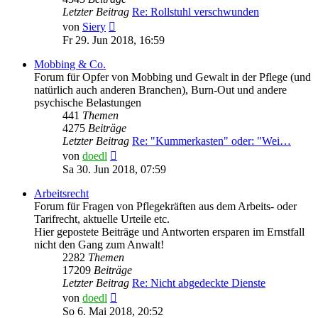
Letzter Beitrag
Re: Rollstuhl verschwunden
Neuester
von
Siery
Beitrag
Fr 29. Jun 2018, 16:59
Mobbing & Co.
Forum für Opfer von Mobbing und Gewalt in der Pflege (und
natürlich auch anderen Branchen), Burn-Out und andere
psychische Belastungen
441
Themen
4275
Beiträge
Letzter Beitrag
Re: "Kummerkasten" oder: "Wei…
Neuester
von
doedl
Beitrag
Sa 30. Jun 2018, 07:59
Arbeitsrecht
Forum für Fragen von Pflegekräften aus dem Arbeits- oder
Tarifrecht, aktuelle Urteile etc.
Hier gepostete Beiträge und Antworten ersparen im Ernstfall
nicht den Gang zum Anwalt!
2282
Themen
17209
Beiträge
Letzter Beitrag
Re: Nicht abgedeckte Dienste
Neuester
von
doedl
Beitrag
So 6. Mai 2018, 20:52