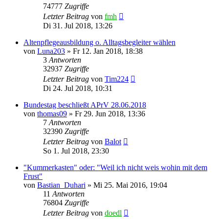
74777
Zugriffe
Letzter Beitrag
von
fmh
Di 31. Jul 2018, 13:26
Altenpflegeausbildung o. Alltagsbegleiter wählen
von
Luna203
»
Fr 12. Jan 2018, 18:38
3
Antworten
32937
Zugriffe
Letzter Beitrag
von
Tim224
Di 24. Jul 2018, 10:31
Bundestag beschließt APrV 28.06.2018
von
thomas09
»
Fr 29. Jun 2018, 13:36
7
Antworten
32390
Zugriffe
Letzter Beitrag
von
Balot
So 1. Jul 2018, 23:30
"Kummerkasten" oder: "Weil ich nicht weis wohin mit dem
Frust"
von
Bastian_Duhari
»
Mi 25. Mai 2016, 19:04
11
Antworten
76804
Zugriffe
Letzter Beitrag
von
doedl