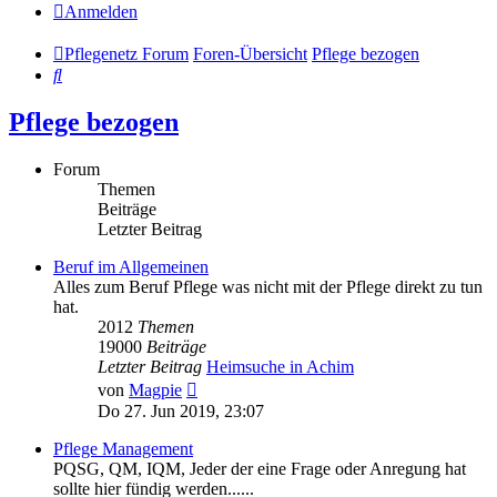
Anmelden
Pflegenetz Forum
Foren-Übersicht
Pflege bezogen
Suche
Pflege bezogen
Forum
Themen
Beiträge
Letzter Beitrag
Beruf im Allgemeinen
Alles zum Beruf Pflege was nicht mit der Pflege direkt zu tun
hat.
2012
Themen
19000
Beiträge
Letzter Beitrag
Heimsuche in Achim
Neuester
von
Magpie
Beitrag
Do 27. Jun 2019, 23:07
Pflege Management
PQSG, QM, IQM, Jeder der eine Frage oder Anregung hat
sollte hier fündig werden......