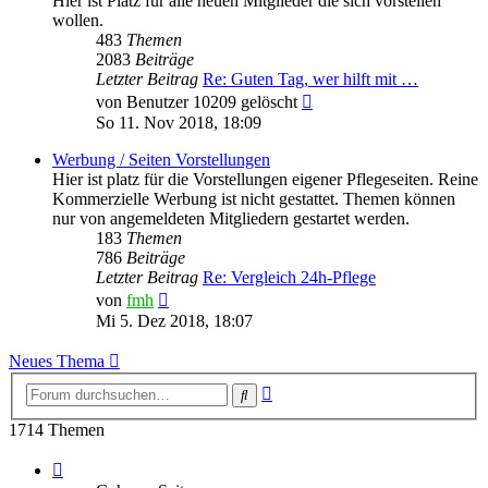
Hier ist Platz für alle neuen Mitglieder die sich vorstellen
wollen.
483
Themen
2083
Beiträge
Letzter Beitrag
Re: Guten Tag, wer hilft mit …
Neuester
von
Benutzer 10209 gelöscht
Beitrag
So 11. Nov 2018, 18:09
Werbung / Seiten Vorstellungen
Hier ist platz für die Vorstellungen eigener Pflegeseiten. Reine
Kommerzielle Werbung ist nicht gestattet. Themen können
nur von angemeldeten Mitgliedern gestartet werden.
183
Themen
786
Beiträge
Letzter Beitrag
Re: Vergleich 24h-Pflege
Neuester
von
fmh
Beitrag
Mi 5. Dez 2018, 18:07
Neues Thema
Erweiterte
Suche
Suche
1714 Themen
Seite
1