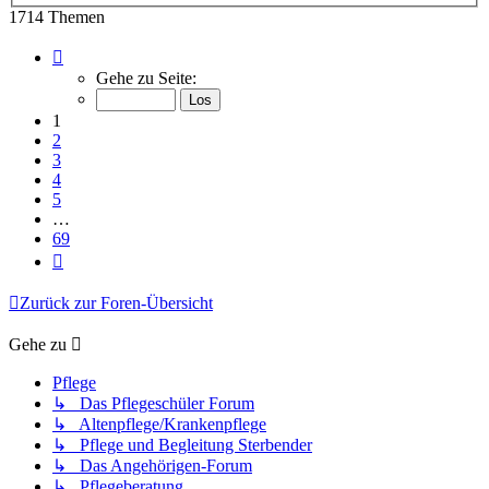
1714 Themen
Seite
1
Gehe zu Seite:
von
69
1
2
3
4
5
…
69
Nächste
Zurück zur Foren-Übersicht
Gehe zu
Pflege
↳ Das Pflegeschüler Forum
↳ Altenpflege/Krankenpflege
↳ Pflege und Begleitung Sterbender
↳ Das Angehörigen-Forum
↳ Pflegeberatung