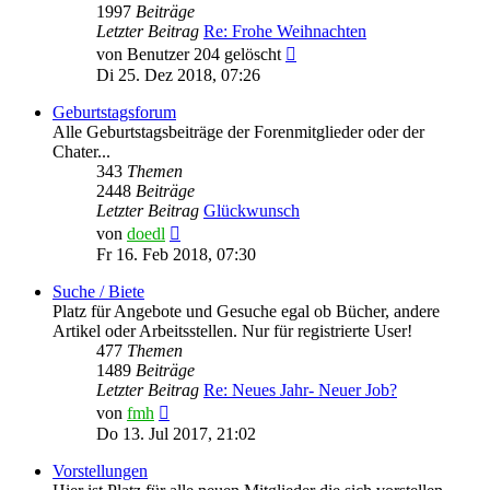
1997
Beiträge
Letzter Beitrag
Re: Frohe Weihnachten
Neuester
von
Benutzer 204 gelöscht
Beitrag
Di 25. Dez 2018, 07:26
Geburtstagsforum
Alle Geburtstagsbeiträge der Forenmitglieder oder der
Chater...
343
Themen
2448
Beiträge
Letzter Beitrag
Glückwunsch
Neuester
von
doedl
Beitrag
Fr 16. Feb 2018, 07:30
Suche / Biete
Platz für Angebote und Gesuche egal ob Bücher, andere
Artikel oder Arbeitsstellen. Nur für registrierte User!
477
Themen
1489
Beiträge
Letzter Beitrag
Re: Neues Jahr- Neuer Job?
Neuester
von
fmh
Beitrag
Do 13. Jul 2017, 21:02
Vorstellungen