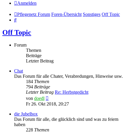
Anmelden
Pflegenetz Forum
Foren-Übersicht
Sonstiges
Off Topic
Suche
Off Topic
Forum
Themen
Beiträge
Letzter Beitrag
Chat
Das Forum für alle Chater, Verabredungen, Hinweise usw.
184
Themen
794
Beiträge
Letzter Beitrag
Re: Herbstgedicht
Neuester
von
doedl
Beitrag
Fr 26. Okt 2018, 20:27
die Jubelbox
Das Forum für alle, die glücklich sind und was zu feiern
haben
228
Themen