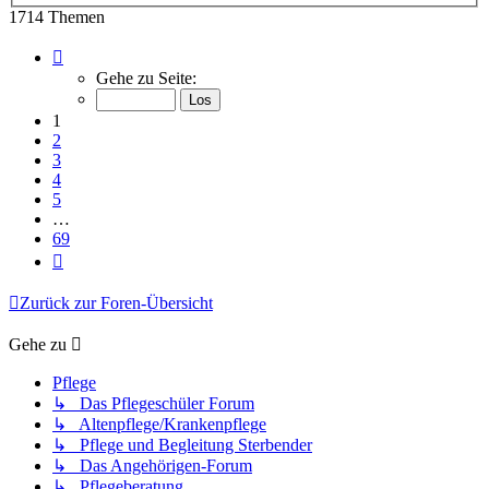
1714 Themen
Seite
1
Gehe zu Seite:
von
69
1
2
3
4
5
…
69
Nächste
Zurück zur Foren-Übersicht
Gehe zu
Pflege
↳ Das Pflegeschüler Forum
↳ Altenpflege/Krankenpflege
↳ Pflege und Begleitung Sterbender
↳ Das Angehörigen-Forum
↳ Pflegeberatung