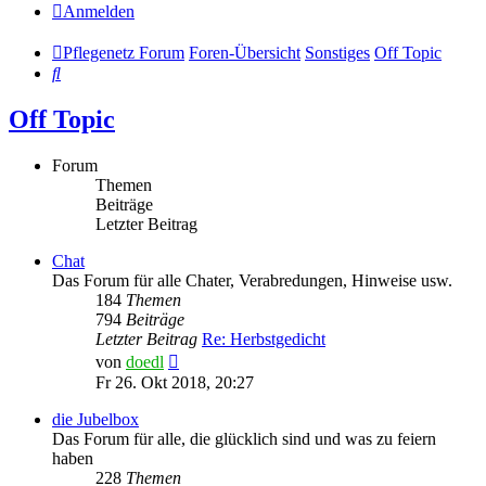
Anmelden
Pflegenetz Forum
Foren-Übersicht
Sonstiges
Off Topic
Suche
Off Topic
Forum
Themen
Beiträge
Letzter Beitrag
Chat
Das Forum für alle Chater, Verabredungen, Hinweise usw.
184
Themen
794
Beiträge
Letzter Beitrag
Re: Herbstgedicht
Neuester
von
doedl
Beitrag
Fr 26. Okt 2018, 20:27
die Jubelbox
Das Forum für alle, die glücklich sind und was zu feiern
haben
228
Themen