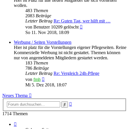
Hier ist Platz für alle neuen Mitglieder die sich vorstellen
wollen.
483
Themen
2083
Beiträge
Letzter Beitrag
Re: Guten Tag, wer hilft mit …
Neuester
von
Benutzer 10209 gelöscht
Beitrag
So 11. Nov 2018, 18:09
Werbung / Seiten Vorstellungen
Hier ist platz für die Vorstellungen eigener Pflegeseiten. Reine
Kommerzielle Werbung ist nicht gestattet. Themen können
nur von angemeldeten Mitgliedern gestartet werden.
183
Themen
786
Beiträge
Letzter Beitrag
Re: Vergleich 24h-Pflege
Neuester
von
fmh
Beitrag
Mi 5. Dez 2018, 18:07
Neues Thema
Erweiterte
Suche
Suche
1714 Themen
Seite
1