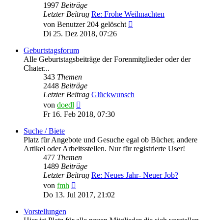
1997
Beiträge
Letzter Beitrag
Re: Frohe Weihnachten
Neuester
von
Benutzer 204 gelöscht
Beitrag
Di 25. Dez 2018, 07:26
Geburtstagsforum
Alle Geburtstagsbeiträge der Forenmitglieder oder der
Chater...
343
Themen
2448
Beiträge
Letzter Beitrag
Glückwunsch
Neuester
von
doedl
Beitrag
Fr 16. Feb 2018, 07:30
Suche / Biete
Platz für Angebote und Gesuche egal ob Bücher, andere
Artikel oder Arbeitsstellen. Nur für registrierte User!
477
Themen
1489
Beiträge
Letzter Beitrag
Re: Neues Jahr- Neuer Job?
Neuester
von
fmh
Beitrag
Do 13. Jul 2017, 21:02
Vorstellungen