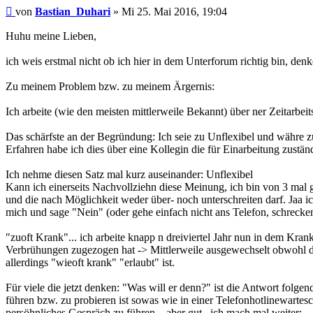
Beitrag
von
Bastian_Duhari
»
Mi 25. Mai 2016, 19:04
Huhu meine Lieben,
ich weis erstmal nicht ob ich hier in dem Unterforum richtig bin, denk
Zu meinem Problem bzw. zu meinem Ärgernis:
Ich arbeite (wie den meisten mittlerweile Bekannt) über ner Zeitar
Das schärfste an der Begründung: Ich seie zu Unflexibel und währe zu
Erfahren habe ich dies über eine Kollegin die für Einarbeitung zuständ
Ich nehme diesen Satz mal kurz auseinander: Unflexibel
Kann ich einerseits Nachvollziehn diese Meinung, ich bin von 3 mal g
und die nach Möglichkeit weder über- noch unterschreiten darf. Jaa
mich und sage "Nein" (oder gehe einfach nicht ans Telefon, schreck
"zuoft Krank"... ich arbeite knapp n dreiviertel Jahr nun in dem K
Verbrühungen zugezogen hat -> Mittlerweile ausgewechselt obwohl der ne
allerdings "wieoft krank" "erlaubt" ist.
Für viele die jetzt denken: "Was will er denn?" ist die Antwort folg
führen bzw. zu probieren ist sowas wie in einer Telefonhotlinewartesc
persöhnliches Gespräch zu führen... aber gut.. ich mach mal weiter: