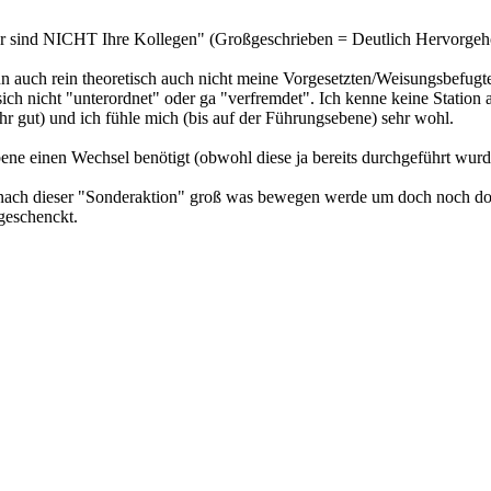
eiter sind NICHT Ihre Kollegen" (Großgeschrieben = Deutlich Hervorge
n auch rein theoretisch auch nicht meine Vorgesetzten/Weisungsbefugte
sich nicht "unterordnet" oder ga "verfremdet". Ich kenne keine Station 
ehr gut) und ich fühle mich (bis auf der Führungsebene) sehr wohl.
ne einen Wechsel benötigt (obwohl diese ja bereits durchgeführt wurd
ch nach dieser "Sonderaktion" groß was bewegen werde um doch noch do
geschenckt.