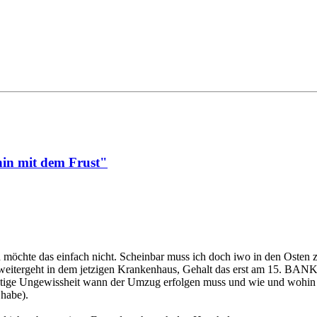
in mit dem Frust"
ch möchte das einfach nicht. Scheinbar muss ich doch iwo in den Osten 
h so weitergeht in dem jetzigen Krankenhaus, Gehalt das erst am 1
e stetige Ungewissheit wann der Umzug erfolgen muss und wie und woh
habe).