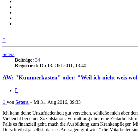
Nach
oben
Setera
Beiträge:
34
Registriert:
Do 13. Okt 2011, 13:40
AW: "Kummerkasten" oder: "Weil ich nicht weis woh
Zitieren
Beitrag
von
Setera
»
Mi 31. Aug 2016, 09:33
Ich kann deine Unzufriedenheit gut verstehen, schließe mich aber dem 
Vielleicht bei einer Sozialstation. Vermittlung über eine Zeitarbeitsfir
Falls es finanziell geht, mach die Ausbildung zum Krankenpfleger. 
Du schreibst ja selbst, dass es Aussagen gibt wie: " die Mitarbeiter si