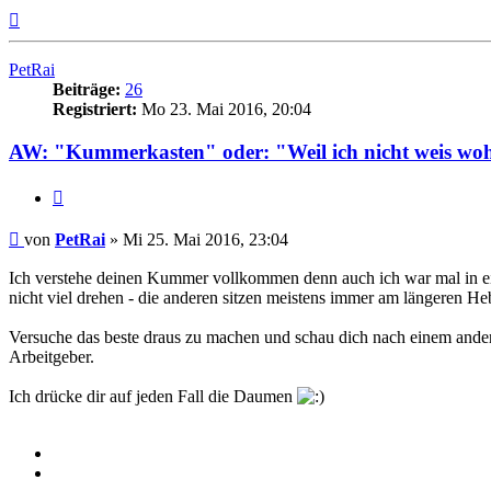
Nach
oben
PetRai
Beiträge:
26
Registriert:
Mo 23. Mai 2016, 20:04
AW: "Kummerkasten" oder: "Weil ich nicht weis woh
Zitieren
Beitrag
von
PetRai
»
Mi 25. Mai 2016, 23:04
Ich verstehe deinen Kummer vollkommen denn auch ich war mal in einer
nicht viel drehen - die anderen sitzen meistens immer am längeren He
Versuche das beste draus zu machen und schau dich nach einem andere
Arbeitgeber.
Ich drücke dir auf jeden Fall die Daumen