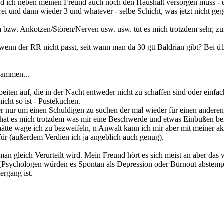
 ich neben meinen Freund auch noch den Haushalt versorgen muss - d
frei und dann wieder 3 und whatever - selbe Schicht, was jetzt nicht geg
rn bzw. Ankotzen/Stören/Nerven usw. usw. tut es mich trotzdem sehr,
wenn der RR nicht passt, seit wann man da 30 gtt Baldrian gibt? Bei 
sammen...
ten auf, die in der Nacht entweder nicht zu schaffen sind oder einfac
icht so ist - Pustekuchen.
 aber nur um einen Schuldigen zu suchen der mal wieder für einen ander
ht hat es mich trotzdem was mir eine Beschwerde und etwas Einbußen be
hätte wage ich zu bezweifeln, n Anwalt kann ich mir aber mit meiner ak
ür (außerdem Verdien ich ja angeblich auch genug).
an gleich Verurteilt wird. Mein Freund hört es sich meist an aber das 
 (Psychologen würden es Spontan als Depression oder Burnout abstemp
ergang ist.