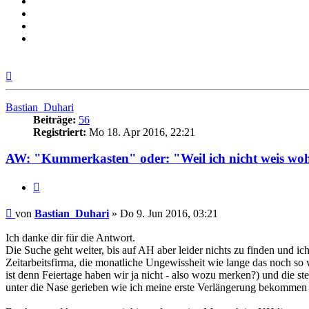
Nach
oben
Bastian_Duhari
Beiträge:
56
Registriert:
Mo 18. Apr 2016, 22:21
AW: "Kummerkasten" oder: "Weil ich nicht weis woh
Zitieren
Beitrag
von
Bastian_Duhari
»
Do 9. Jun 2016, 03:21
Ich danke dir für die Antwort.
Die Suche geht weiter, bis auf AH aber leider nichts zu finden und i
Zeitarbeitsfirma, die monatliche Ungewissheit wie lange das noc
ist denn Feiertage haben wir ja nicht - also wozu merken?) und di
unter die Nase gerieben wie ich meine erste Verlängerung bekommen 