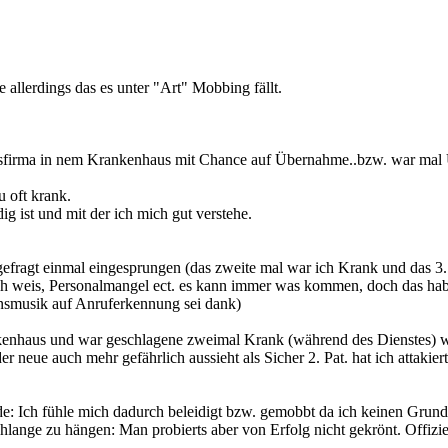
e allerdings das es unter "Art" Mobbing fällt.
beitsfirma in nem Krankenhaus mit Chance auf Übernahme..bzw. war ma
 oft krank.
ig ist und mit der ich mich gut verstehe.
efragt einmal eingesprungen (das zweite mal war ich Krank und das 3. 
 ich weis, Personalmangel ect. es kann immer was kommen, doch das ha
ensmusik auf Anruferkennung sei dank)
rankenhaus und war geschlagene zweimal Krank (während des Dienstes) 
ue auch mehr gefährlich aussieht als Sicher 2. Pat. hat ich attakiert.).
ende: Ich fühle mich dadurch beleidigt bzw. gemobbt da ich keinen Gru
hlange zu hängen: Man probierts aber von Erfolg nicht gekrönt. Offizie