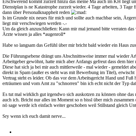
Erschwerend kommt zurzeit hinzu das meine Ma auch im KH liegt und
Dienstplan is ne Katastrophe zurzeit wieder. 4 Tage arbeiten, 3 Tage 
dann über Personalknappheit reden
Is im Grunde nix neues für mich und sollte auch machbar sein, Ärge
liegt mir verschwiegen werden -.-
Um da gleich anzuschließen: Kann mir mal jemand bitte verraten das 
Ärzte wissen ja alles *augenroll*
Habe so langsam das Gefühl über mir bricht bald wieder ein Haus zu
Die Führungsebene drängt uns Abschnittsweise immer mal wieder Arbei
Arbeitgeber gewöhnt, hatte mich aber Anfangs gefreut dass dem hier n
Diese hat sich ja bei mir auch mittlerweile - mal wieder - gemeldet
direkt in Spam (außer es steht was mit Bewerbung im Titel), erwisc
Vertrag steht es leider. Ob das vor dem Arbeitsgericht Hand und Fuß 
erträumen und vom Amt zu "schnorren" bin ich echt nicht der Typ daf
Es tut mal wirklich gut irgendwo sich auskotzen zu können ohne das m
auch ich. Bricht nur alles im Moment so n bissl über mich zusammen
nö sage werde ich einfach weiter geschoben weil Stillstand gleich Unt
Sry wenn ich euch damit nerve...