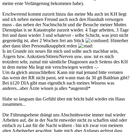
meine erste Verlängerung bekommen habe).
Erschwerend kommt zurzeit hinzu das meine Ma auch im KH liegt
und ich neben meinen Freund auch noch den Haushalt versorgen
muss - das neben der Nachtschicht und die Besuche meiner Mutter.
Dienstplan is ne Katastrophe zurzeit wieder. 4 Tage arbeiten, 3 Tage
frei und dann wieder 3 und whatever - selbe Schicht, was jetzt nicht
gegenteilig ist, aber 2 Wochen frei am Stück
Hinterher
aber dann über Personalknappheit reden
Is im Grunde nix neues für mich und sollte auch machbar sein,
Ärgern bzw. Ankotzen/Stören/Nerven usw. usw. tut es mich
trotzdem sehr, zumal mir sämtliche Diagnosen auch Seitens des KH
in dem meine Ma liegt mir verschwiegen werden -.-
Um da gleich anzuschließen: Kann mir mal jemand bitte verraten
das wenn der RR nicht passt, seit wann man da 30 gtt Baldrian gibt?
Bei ü120 DIA gibt man eigentlich nach meines Wissens was
anderes...aber Ärzte wissen ja alles *augenroll*
Habe so langsam das Gefühl über mir bricht bald wieder ein Haus
zusammen...
Die Führungsebene drängt uns Abschnittsweise immer mal wieder
Arbeiten auf, die in der Nacht entweder nicht zu schaffen sind oder
einfach zu Laut für die Nacht währen - bin ich zwar von meinem
alten Arbeitgeber gewöhnt, hatte mich aber Anfangs gefreut dass