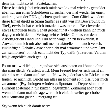
dem hier nicht so ist - Pustekuchen.
Diese hat sich ja bei mir auch mittlerweile - mal wieder - gemeldet
aber nur um einen Schuldigen zu suchen der mal wieder für einen
anderen, von der PDL geliebten grade steht. Zum Glück wandern
diese Email direkt in Spam (außer es steht was mit Bewerbung im
Titel), erwischt hat es mich trotzdem was mir eine Beschwerde und
etwas Einbußen beim Gehalt gebracht hat - wehren kann ich mich
dagegen nicht den im Vertrag steht es leider. Ob das vor dem
Arbeitsgericht Hand und Fuß hätte wage ich zu bezweifeln, n
Anwalt kann ich mir aber mit meiner aktuellen und auch versch.
zukünftigen Gehaltsklasse aber nicht mal erträumen und vom Amt
zu "schnorren" bin ich echt nicht der Typ dafür (außerdem Verdien
ich ja angeblich auch genug).
Es tut mal wirklich gut irgendwo sich auskotzen zu können ohne
das man gleich Verurteilt wird. Mein Freund hört es sich meist an
aber das wars dann auch schon. Ich weis, jeder hat sein Päckchen zu
tragen, so auch ich. Bricht nur alles im Moment so n bissl über mich
zusammen (Psychologen würden es Spontan als Depression oder
Burnout abstempeln für kurzen, begrenzten Zeitraum) aber auch
wenn ich dann mal nö sage werde ich einfach weiter geschoben
weil Stillstand gleich Untergang ist.
Sry wenn ich euch damit nerve...