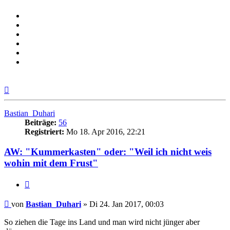
Nach
oben
Bastian_Duhari
Beiträge:
56
Registriert:
Mo 18. Apr 2016, 22:21
AW: "Kummerkasten" oder: "Weil ich nicht weis
wohin mit dem Frust"
Zitieren
Beitrag
von
Bastian_Duhari
»
Di 24. Jan 2017, 00:03
So ziehen die Tage ins Land und man wird nicht jünger aber