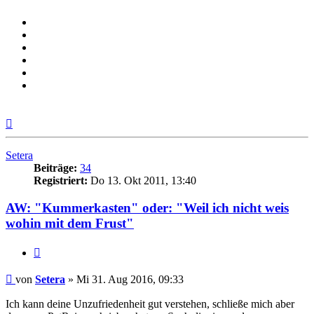
Nach
oben
Setera
Beiträge:
34
Registriert:
Do 13. Okt 2011, 13:40
AW: "Kummerkasten" oder: "Weil ich nicht weis
wohin mit dem Frust"
Zitieren
Beitrag
von
Setera
»
Mi 31. Aug 2016, 09:33
Ich kann deine Unzufriedenheit gut verstehen, schließe mich aber