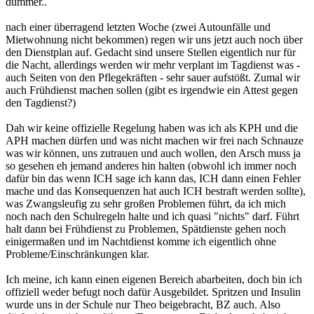
dümmer..
nach einer überragend letzten Woche (zwei Autounfälle und
Mietwohnung nicht bekommen) regen wir uns jetzt auch noch über
den Dienstplan auf. Gedacht sind unsere Stellen eigentlich nur für
die Nacht, allerdings werden wir mehr verplant im Tagdienst was -
auch Seiten von den Pflegekräften - sehr sauer aufstößt. Zumal wir
auch Frühdienst machen sollen (gibt es irgendwie ein Attest gegen
den Tagdienst?)
Dah wir keine offizielle Regelung haben was ich als KPH und die
APH machen dürfen und was nicht machen wir frei nach Schnauze
was wir können, uns zutrauen und auch wollen, den Arsch muss ja
so gesehen eh jemand anderes hin halten (obwohl ich immer noch
dafür bin das wenn ICH sage ich kann das, ICH dann einen Fehler
mache und das Konsequenzen hat auch ICH bestraft werden sollte),
was Zwangsleufig zu sehr großen Problemen führt, da ich mich
noch nach den Schulregeln halte und ich quasi "nichts" darf. Führt
halt dann bei Frühdienst zu Problemen, Spätdienste gehen noch
einigermaßen und im Nachtdienst komme ich eigentlich ohne
Probleme/Einschränkungen klar.
Ich meine, ich kann einen eigenen Bereich abarbeiten, doch bin ich
offiziell weder befugt noch dafür Ausgebildet. Spritzen und Insulin
wurde uns in der Schule nur Theo beigebracht, BZ auch. Also