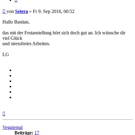
Beitrag
von
Setera
»
Fr 9. Sep 2016, 00:52
Hallo Bastian,
das mit der Festanstellung hört sich doch gut an. Ich wünsche dir
viel Glück
und stressfreies Arbeiten.
LG
Nach
oben
Veggiemal
Beiträge:
17