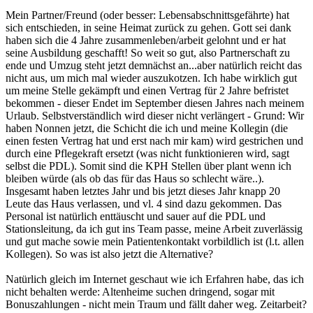
Mein Partner/Freund (oder besser: Lebensabschnittsgefährte) hat
sich entschieden, in seine Heimat zurück zu gehen. Gott sei dank
haben sich die 4 Jahre zusammenleben/arbeit gelohnt und er hat
seine Ausbildung geschafft! So weit so gut, also Partnerschaft zu
ende und Umzug steht jetzt demnächst an...aber natürlich reicht das
nicht aus, um mich mal wieder auszukotzen. Ich habe wirklich gut
um meine Stelle gekämpft und einen Vertrag für 2 Jahre befristet
bekommen - dieser Endet im September diesen Jahres nach meinem
Urlaub. Selbstverständlich wird dieser nicht verlängert - Grund: Wir
haben Nonnen jetzt, die Schicht die ich und meine Kollegin (die
einen festen Vertrag hat und erst nach mir kam) wird gestrichen und
durch eine Pflegekraft ersetzt (was nicht funktionieren wird, sagt
selbst die PDL). Somit sind die KPH Stellen über plant wenn ich
bleiben würde (als ob das für das Haus so schlecht wäre..).
Insgesamt haben letztes Jahr und bis jetzt dieses Jahr knapp 20
Leute das Haus verlassen, und vl. 4 sind dazu gekommen. Das
Personal ist natürlich enttäuscht und sauer auf die PDL und
Stationsleitung, da ich gut ins Team passe, meine Arbeit zuverlässig
und gut mache sowie mein Patientenkontakt vorbildlich ist (l.t. allen
Kollegen). So was ist also jetzt die Alternative?
Natürlich gleich im Internet geschaut wie ich Erfahren habe, das ich
nicht behalten werde: Altenheime suchen dringend, sogar mit
Bonuszahlungen - nicht mein Traum und fällt daher weg. Zeitarbeit?