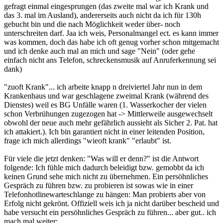
gefragt einmal eingesprungen (das zweite mal war ich Krank und
das 3. mal im Ausland), andererseits auch nicht da ich für 130h
gebucht bin und die nach Möglichkeit weder über- noch
unterschreiten darf. Jaa ich weis, Personalmangel ect. es kann immer
was kommen, doch das habe ich oft genug vorher schon mitgemacht
und ich denke auch mal an mich und sage "Nein" (oder gehe
einfach nicht ans Telefon, schreckensmusik auf Anruferkennung sei
dank)
"zuoft Krank"... ich arbeite knapp n dreiviertel Jahr nun in dem
Krankenhaus und war geschlagene zweimal Krank (während des
Dienstes) weil es BG Unfälle waren (1. Wasserkocher der vielen
schon Verbrühungen zugezogen hat -> Mittlerweile ausgewechselt
obwohl der neue auch mehr gefährlich aussieht als Sicher 2. Pat. hat
ich attakiert.). Ich bin garantiert nicht in einer leitenden Position,
frage ich mich allerdings "wieoft krank" "erlaubt" ist.
Für viele die jetzt denken: "Was will er denn?" ist die Antwort
folgende: Ich fühle mich dadurch beleidigt bzw. gemobbt da ich
keinen Grund sehe mich nicht zu übernehmen. Ein persöhnliches
Gespräch zu führen bzw. zu probieren ist sowas wie in einer
Telefonhotlinewarteschlange zu hängen: Man probierts aber von
Erfolg nicht gekrönt. Offiziell weis ich ja nicht darüber bescheid und
habe versucht ein persöhnliches Gespräch zu führen... aber gut.. ich
mach mal weiter: