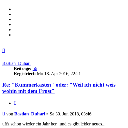
Nach
oben
Bastian_Duhari
Beiträge:
56
Registriert:
Mo 18. Apr 2016, 22:21
Re: "Kummerkasten" oder: "Weil ich nicht weis
wohin mit dem Frust"
Zitieren
Beitrag
von
Bastian_Duhari
»
Sa 30. Jun 2018, 03:46
uffz schon wieder ein Jahr her...und es gibt leider neues...