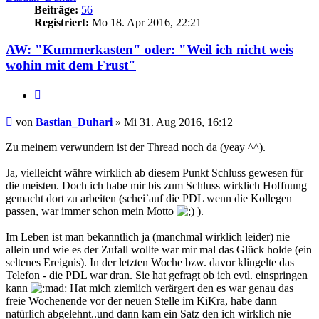
Beiträge:
56
Registriert:
Mo 18. Apr 2016, 22:21
AW: "Kummerkasten" oder: "Weil ich nicht weis
wohin mit dem Frust"
Zitieren
Beitrag
von
Bastian_Duhari
»
Mi 31. Aug 2016, 16:12
Zu meinem verwundern ist der Thread noch da (yeay ^^).
Ja, vielleicht währe wirklich ab diesem Punkt Schluss gewesen für
die meisten. Doch ich habe mir bis zum Schluss wirklich Hoffnung
gemacht dort zu arbeiten (schei`auf die PDL wenn die Kollegen
passen, war immer schon mein Motto
).
Im Leben ist man bekanntlich ja (manchmal wirklich leider) nie
allein und wie es der Zufall wollte war mir mal das Glück holde (ein
seltenes Ereignis). In der letzten Woche bzw. davor klingelte das
Telefon - die PDL war dran. Sie hat gefragt ob ich evtl. einspringen
kann
Hat mich ziemlich verärgert den es war genau das
freie Wochenende vor der neuen Stelle im KiKra, habe dann
natürlich abgelehnt..und dann kam ein Satz den ich wirklich nie