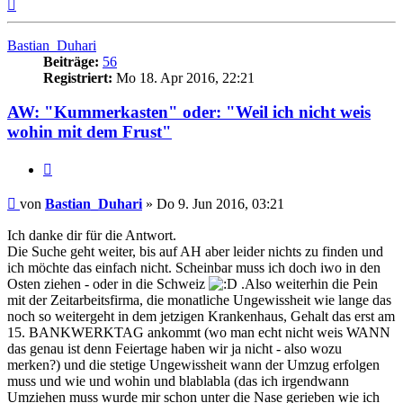
Nach
oben
Bastian_Duhari
Beiträge:
56
Registriert:
Mo 18. Apr 2016, 22:21
AW: "Kummerkasten" oder: "Weil ich nicht weis
wohin mit dem Frust"
Zitieren
Beitrag
von
Bastian_Duhari
»
Do 9. Jun 2016, 03:21
Ich danke dir für die Antwort.
Die Suche geht weiter, bis auf AH aber leider nichts zu finden und
ich möchte das einfach nicht. Scheinbar muss ich doch iwo in den
Osten ziehen - oder in die Schweiz
.Also weiterhin die Pein
mit der Zeitarbeitsfirma, die monatliche Ungewissheit wie lange das
noch so weitergeht in dem jetzigen Krankenhaus, Gehalt das erst am
15. BANKWERKTAG ankommt (wo man echt nicht weis WANN
das genau ist denn Feiertage haben wir ja nicht - also wozu
merken?) und die stetige Ungewissheit wann der Umzug erfolgen
muss und wie und wohin und blablabla (das ich irgendwann
Umziehen muss wurde mir schon unter die Nase gerieben wie ich