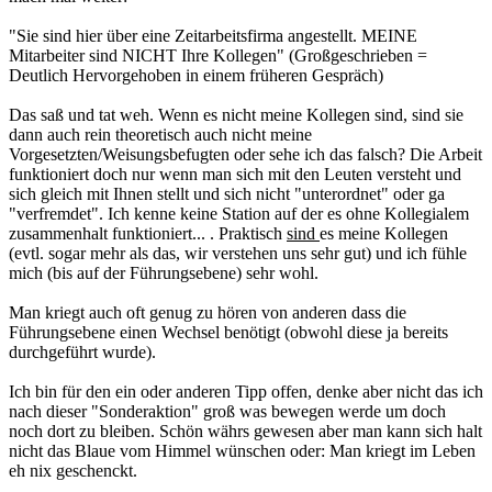
"Sie sind hier über eine Zeitarbeitsfirma angestellt. MEINE
Mitarbeiter sind NICHT Ihre Kollegen" (Großgeschrieben =
Deutlich Hervorgehoben in einem früheren Gespräch)
Das saß und tat weh. Wenn es nicht meine Kollegen sind, sind sie
dann auch rein theoretisch auch nicht meine
Vorgesetzten/Weisungsbefugten oder sehe ich das falsch? Die Arbeit
funktioniert doch nur wenn man sich mit den Leuten versteht und
sich gleich mit Ihnen stellt und sich nicht "unterordnet" oder ga
"verfremdet". Ich kenne keine Station auf der es ohne Kollegialem
zusammenhalt funktioniert... . Praktisch
sind
es meine Kollegen
(evtl. sogar mehr als das, wir verstehen uns sehr gut) und ich fühle
mich (bis auf der Führungsebene) sehr wohl.
Man kriegt auch oft genug zu hören von anderen dass die
Führungsebene einen Wechsel benötigt (obwohl diese ja bereits
durchgeführt wurde).
Ich bin für den ein oder anderen Tipp offen, denke aber nicht das ich
nach dieser "Sonderaktion" groß was bewegen werde um doch
noch dort zu bleiben. Schön währs gewesen aber man kann sich halt
nicht das Blaue vom Himmel wünschen oder: Man kriegt im Leben
eh nix geschenckt.