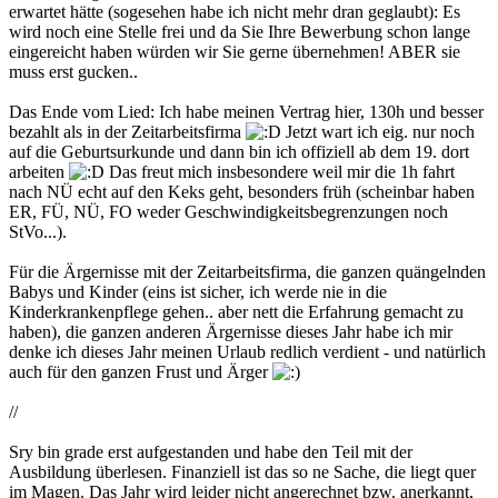
erwartet hätte (sogesehen habe ich nicht mehr dran geglaubt): Es
wird noch eine Stelle frei und da Sie Ihre Bewerbung schon lange
eingereicht haben würden wir Sie gerne übernehmen! ABER sie
muss erst gucken..
Das Ende vom Lied: Ich habe meinen Vertrag hier, 130h und besser
bezahlt als in der Zeitarbeitsfirma
Jetzt wart ich eig. nur noch
auf die Geburtsurkunde und dann bin ich offiziell ab dem 19. dort
arbeiten
Das freut mich insbesondere weil mir die 1h fahrt
nach NÜ echt auf den Keks geht, besonders früh (scheinbar haben
ER, FÜ, NÜ, FO weder Geschwindigkeitsbegrenzungen noch
StVo...).
Für die Ärgernisse mit der Zeitarbeitsfirma, die ganzen quängelnden
Babys und Kinder (eins ist sicher, ich werde nie in die
Kinderkrankenpflege gehen.. aber nett die Erfahrung gemacht zu
haben), die ganzen anderen Ärgernisse dieses Jahr habe ich mir
denke ich dieses Jahr meinen Urlaub redlich verdient - und natürlich
auch für den ganzen Frust und Ärger
//
Sry bin grade erst aufgestanden und habe den Teil mit der
Ausbildung überlesen. Finanziell ist das so ne Sache, die liegt quer
im Magen. Das Jahr wird leider nicht angerechnet bzw. anerkannt,