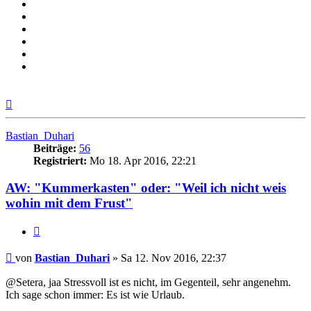
Nach
oben
Bastian_Duhari
Beiträge:
56
Registriert:
Mo 18. Apr 2016, 22:21
AW: "Kummerkasten" oder: "Weil ich nicht weis
wohin mit dem Frust"
Zitieren
Beitrag
von
Bastian_Duhari
»
Sa 12. Nov 2016, 22:37
@Setera, jaa Stressvoll ist es nicht, im Gegenteil, sehr angenehm.
Ich sage schon immer: Es ist wie Urlaub.