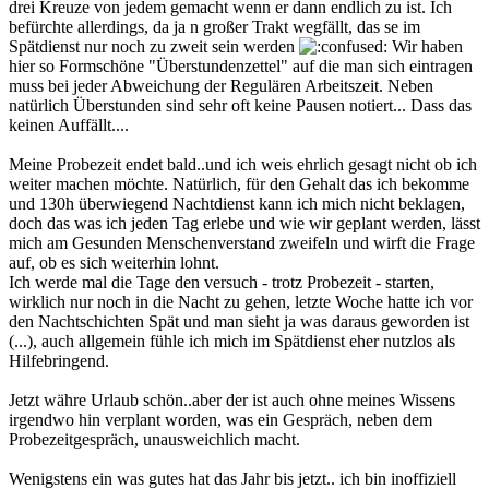
drei Kreuze von jedem gemacht wenn er dann endlich zu ist. Ich
befürchte allerdings, da ja n großer Trakt wegfällt, das se im
Spätdienst nur noch zu zweit sein werden
Wir haben
hier so Formschöne "Überstundenzettel" auf die man sich eintragen
muss bei jeder Abweichung der Regulären Arbeitszeit. Neben
natürlich Überstunden sind sehr oft keine Pausen notiert... Dass das
keinen Auffällt....
Meine Probezeit endet bald..und ich weis ehrlich gesagt nicht ob ich
weiter machen möchte. Natürlich, für den Gehalt das ich bekomme
und 130h überwiegend Nachtdienst kann ich mich nicht beklagen,
doch das was ich jeden Tag erlebe und wie wir geplant werden, lässt
mich am Gesunden Menschenverstand zweifeln und wirft die Frage
auf, ob es sich weiterhin lohnt.
Ich werde mal die Tage den versuch - trotz Probezeit - starten,
wirklich nur noch in die Nacht zu gehen, letzte Woche hatte ich vor
den Nachtschichten Spät und man sieht ja was daraus geworden ist
(...), auch allgemein fühle ich mich im Spätdienst eher nutzlos als
Hilfebringend.
Jetzt währe Urlaub schön..aber der ist auch ohne meines Wissens
irgendwo hin verplant worden, was ein Gespräch, neben dem
Probezeitgespräch, unausweichlich macht.
Wenigstens ein was gutes hat das Jahr bis jetzt.. ich bin inoffiziell