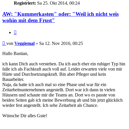
Registriert:
Sa 25. Okt 2014, 00:24
AW: "Kummerkasten" oder: "Weil ich nicht weis
wohin mit dem Frust"
Zitieren
Beitrag
von
Veggiemal
»
Sa 12. Nov 2016, 00:25
Hallo Bastian,
ich kann Dich auch verstehen. Da ich auch eher ein ruhiger Typ bin
falle ich als Fachkraft auch voll auf. Leider erwarten viele von mir
Härte und Durchsetzungskraft. Bin aber Pfleger und kein
Bauarbeiter.
Naja, da hatte ich auch mal so eine Phase und war für ein
Zeitarbeitsunternehmen angestellt. Dort war ich dann in vielen
Häusern und schaute mir die Teams an. Dort wo es passte von
beiden Seiten gab ich meine Bewerbung ab und bin jetzt glücklich
wieder fest angestellt. Ich sehe Zeitarbeit als Chance.
Wünsche Dir alles Gute!