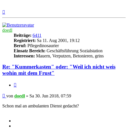
Nach
oben
doedl
Beiträge:
6411
Registriert:
Sa 11. Aug 2001, 19:12
Beruf:
Pflegedinosaurier
Einsatz Bereich:
Geschäftsführung Sozialstation
Interessen:
Mauern, Verputzen, Betonieren, grins
Re: "Kummerkasten" oder: "Weil ich nicht weis
wohin mit dem Frust"
Zitieren
Beitrag
von
doedl
»
Sa 30. Jun 2018, 07:59
Schon mal an ambulanten Dienst gedacht?