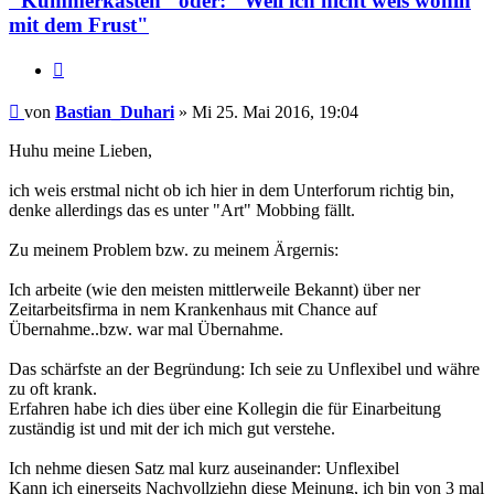
"Kummerkasten" oder: "Weil ich nicht weis wohin
mit dem Frust"
Zitieren
Beitrag
von
Bastian_Duhari
»
Mi 25. Mai 2016, 19:04
Huhu meine Lieben,
ich weis erstmal nicht ob ich hier in dem Unterforum richtig bin,
denke allerdings das es unter "Art" Mobbing fällt.
Zu meinem Problem bzw. zu meinem Ärgernis:
Ich arbeite (wie den meisten mittlerweile Bekannt) über ner
Zeitarbeitsfirma in nem Krankenhaus mit Chance auf
Übernahme..bzw. war mal Übernahme.
Das schärfste an der Begründung: Ich seie zu Unflexibel und währe
zu oft krank.
Erfahren habe ich dies über eine Kollegin die für Einarbeitung
zuständig ist und mit der ich mich gut verstehe.
Ich nehme diesen Satz mal kurz auseinander: Unflexibel
Kann ich einerseits Nachvollziehn diese Meinung, ich bin von 3 mal