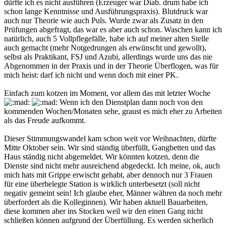
dürfte ich es nicht ausführen (Erzeuger war Diab. drum habe ich
schon lange Kenntnisse und Ausführungspraxis). Blutdruck war
auch nur Theorie wie auch Puls. Wurde zwar als Zusatz in den
Prüfungen abgefragt, das war es aber auch schon. Waschen kann ich
natürlich, auch 5 Vollpflegefälle, habe ich auf meiner alten Stelle
auch gemacht (mehr Notgedrungen als erwünscht und gewollt),
selbst als Praktikant, FSJ und Azubi, allerdings wurde uns das nie
Abgenommen in der Praxis und in der Theorie Überflogen, was für
mich heist: darf ich nicht und wenn doch mit einer PK.
Einfach zum kotzen im Moment, vor allem das mit letzter Woche
Wenn ich den Dienstplan dann noch von den
kommenden Wochen/Monaten sehe, graust es mich eher zu Arbeiten
als das Freude aufkommt.
Dieser Stimmungswandel kam schon weit vor Weihnachten, dürfte
Mitte Oktober sein. Wir sind ständig überfüllt, Gangbetten und das
Haus ständig nicht abgemeldet. Wir könnten kotzen, denn die
Dienste sind nicht mehr ausreichend abgedeckt. Ich meine, ok, auch
mich hats mit Grippe erwischt gehabt, aber dennoch nur 3 Frauen
für eine überbelegte Station is wirklich unterbesetzt (soll nicht
negativ gemeint sein! Ich glaube eher, Männer währen da noch mehr
überfordert als die Kolleginnen). Wir haben aktuell Bauarbeiten,
diese kommen aber ins Stocken weil wir den einen Gang nicht
schließen können aufgrund der Überfüllung. Es werden sicherlich