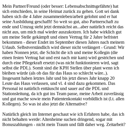
Mein Partner/Freund (oder besser: Lebensabschnittsgefährte) hat
sich entschieden, in seine Heimat zurück zu gehen. Gott sei dank
haben sich die 4 Jahre zusammenleben/arbeit gelohnt und er hat
seine Ausbildung geschafft! So weit so gut, also Partnerschaft zu
ende und Umzug steht jetzt demnächst an...aber natürlich reicht das
nicht aus, um mich mal wieder auszukotzen. Ich habe wirklich gut
um meine Stelle gekämpft und einen Vertrag für 2 Jahre befristet
bekommen - dieser Endet im September diesen Jahres nach meinem
Urlaub. Selbstverständlich wird dieser nicht verlängert - Grund: Wir
haben Nonnen jetzt, die Schicht die ich und meine Kollegin (die
einen festen Vertrag hat und erst nach mir kam) wird gestrichen und
durch eine Pflegekraft ersetzt (was nicht funktionieren wird, sagt
selbst die PDL). Somit sind die KPH Stellen über plant wenn ich
bleiben würde (als ob das für das Haus so schlecht wäre..).
Insgesamt haben letztes Jahr und bis jetzt dieses Jahr knapp 20
Leute das Haus verlassen, und vl. 4 sind dazu gekommen. Das
Personal ist natürlich enttäuscht und sauer auf die PDL und
Stationsleitung, da ich gut ins Team passe, meine Arbeit zuverlässig
und gut mache sowie mein Patientenkontakt vorbildlich ist (l.t. allen
Kollegen). So was ist also jetzt die Alternative?
Natürlich gleich im Internet geschaut wie ich Erfahren habe, das ich
nicht behalten werde: Altenheime suchen dringend, sogar mit
Bonuszahlungen - nicht mein Traum und fällt daher weg. Zeitarbeit?