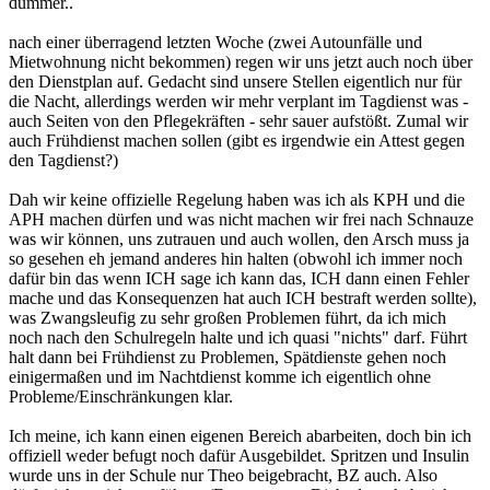
dümmer..
nach einer überragend letzten Woche (zwei Autounfälle und
Mietwohnung nicht bekommen) regen wir uns jetzt auch noch über
den Dienstplan auf. Gedacht sind unsere Stellen eigentlich nur für
die Nacht, allerdings werden wir mehr verplant im Tagdienst was -
auch Seiten von den Pflegekräften - sehr sauer aufstößt. Zumal wir
auch Frühdienst machen sollen (gibt es irgendwie ein Attest gegen
den Tagdienst?)
Dah wir keine offizielle Regelung haben was ich als KPH und die
APH machen dürfen und was nicht machen wir frei nach Schnauze
was wir können, uns zutrauen und auch wollen, den Arsch muss ja
so gesehen eh jemand anderes hin halten (obwohl ich immer noch
dafür bin das wenn ICH sage ich kann das, ICH dann einen Fehler
mache und das Konsequenzen hat auch ICH bestraft werden sollte),
was Zwangsleufig zu sehr großen Problemen führt, da ich mich
noch nach den Schulregeln halte und ich quasi "nichts" darf. Führt
halt dann bei Frühdienst zu Problemen, Spätdienste gehen noch
einigermaßen und im Nachtdienst komme ich eigentlich ohne
Probleme/Einschränkungen klar.
Ich meine, ich kann einen eigenen Bereich abarbeiten, doch bin ich
offiziell weder befugt noch dafür Ausgebildet. Spritzen und Insulin
wurde uns in der Schule nur Theo beigebracht, BZ auch. Also