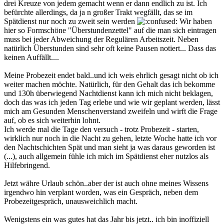
drei Kreuze von jedem gemacht wenn er dann endlich zu ist. Ich
befürchte allerdings, da ja n großer Trakt wegfällt, das se im
Spätdienst nur noch zu zweit sein werden
Wir haben
hier so Formschöne "Überstundenzettel" auf die man sich eintragen
muss bei jeder Abweichung der Regulären Arbeitszeit. Neben
natürlich Überstunden sind sehr oft keine Pausen notiert... Dass das
keinen Auffällt....
Meine Probezeit endet bald..und ich weis ehrlich gesagt nicht ob ich
weiter machen möchte. Natürlich, für den Gehalt das ich bekomme
und 130h überwiegend Nachtdienst kann ich mich nicht beklagen,
doch das was ich jeden Tag erlebe und wie wir geplant werden, lässt
mich am Gesunden Menschenverstand zweifeln und wirft die Frage
auf, ob es sich weiterhin lohnt.
Ich werde mal die Tage den versuch - trotz Probezeit - starten,
wirklich nur noch in die Nacht zu gehen, letzte Woche hatte ich vor
den Nachtschichten Spät und man sieht ja was daraus geworden ist
(...), auch allgemein fühle ich mich im Spätdienst eher nutzlos als
Hilfebringend.
Jetzt währe Urlaub schön..aber der ist auch ohne meines Wissens
irgendwo hin verplant worden, was ein Gespräch, neben dem
Probezeitgespräch, unausweichlich macht.
Wenigstens ein was gutes hat das Jahr bis jetzt.. ich bin inoffiziell