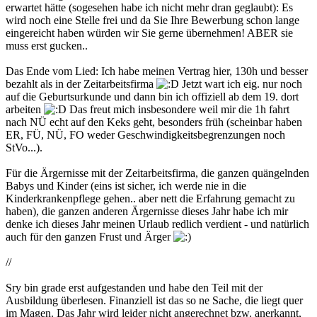
erwartet hätte (sogesehen habe ich nicht mehr dran geglaubt): Es
wird noch eine Stelle frei und da Sie Ihre Bewerbung schon lange
eingereicht haben würden wir Sie gerne übernehmen! ABER sie
muss erst gucken..
Das Ende vom Lied: Ich habe meinen Vertrag hier, 130h und besser
bezahlt als in der Zeitarbeitsfirma
Jetzt wart ich eig. nur noch
auf die Geburtsurkunde und dann bin ich offiziell ab dem 19. dort
arbeiten
Das freut mich insbesondere weil mir die 1h fahrt
nach NÜ echt auf den Keks geht, besonders früh (scheinbar haben
ER, FÜ, NÜ, FO weder Geschwindigkeitsbegrenzungen noch
StVo...).
Für die Ärgernisse mit der Zeitarbeitsfirma, die ganzen quängelnden
Babys und Kinder (eins ist sicher, ich werde nie in die
Kinderkrankenpflege gehen.. aber nett die Erfahrung gemacht zu
haben), die ganzen anderen Ärgernisse dieses Jahr habe ich mir
denke ich dieses Jahr meinen Urlaub redlich verdient - und natürlich
auch für den ganzen Frust und Ärger
//
Sry bin grade erst aufgestanden und habe den Teil mit der
Ausbildung überlesen. Finanziell ist das so ne Sache, die liegt quer
im Magen. Das Jahr wird leider nicht angerechnet bzw. anerkannt,