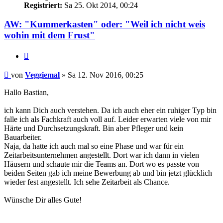
Registriert:
Sa 25. Okt 2014, 00:24
AW: "Kummerkasten" oder: "Weil ich nicht weis
wohin mit dem Frust"
Zitieren
Beitrag
von
Veggiemal
»
Sa 12. Nov 2016, 00:25
Hallo Bastian,
ich kann Dich auch verstehen. Da ich auch eher ein ruhiger Typ bin
falle ich als Fachkraft auch voll auf. Leider erwarten viele von mir
Härte und Durchsetzungskraft. Bin aber Pfleger und kein
Bauarbeiter.
Naja, da hatte ich auch mal so eine Phase und war für ein
Zeitarbeitsunternehmen angestellt. Dort war ich dann in vielen
Häusern und schaute mir die Teams an. Dort wo es passte von
beiden Seiten gab ich meine Bewerbung ab und bin jetzt glücklich
wieder fest angestellt. Ich sehe Zeitarbeit als Chance.
Wünsche Dir alles Gute!