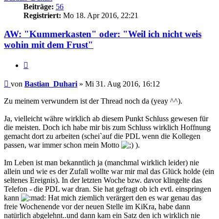
Beiträge:
56
Registriert:
Mo 18. Apr 2016, 22:21
AW: "Kummerkasten" oder: "Weil ich nicht weis
wohin mit dem Frust"
Zitieren
Beitrag
von
Bastian_Duhari
»
Mi 31. Aug 2016, 16:12
Zu meinem verwundern ist der Thread noch da (yeay ^^).
Ja, vielleicht währe wirklich ab diesem Punkt Schluss gewesen für
die meisten. Doch ich habe mir bis zum Schluss wirklich Hoffnung
gemacht dort zu arbeiten (schei`auf die PDL wenn die Kollegen
passen, war immer schon mein Motto
).
Im Leben ist man bekanntlich ja (manchmal wirklich leider) nie
allein und wie es der Zufall wollte war mir mal das Glück holde (ein
seltenes Ereignis). In der letzten Woche bzw. davor klingelte das
Telefon - die PDL war dran. Sie hat gefragt ob ich evtl. einspringen
kann
Hat mich ziemlich verärgert den es war genau das
freie Wochenende vor der neuen Stelle im KiKra, habe dann
natürlich abgelehnt..und dann kam ein Satz den ich wirklich nie