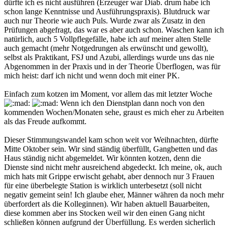
dürfte ich es nicht ausführen (Erzeuger war Diab. drum habe ich
schon lange Kenntnisse und Ausführungspraxis). Blutdruck war
auch nur Theorie wie auch Puls. Wurde zwar als Zusatz in den
Prüfungen abgefragt, das war es aber auch schon. Waschen kann ich
natürlich, auch 5 Vollpflegefälle, habe ich auf meiner alten Stelle
auch gemacht (mehr Notgedrungen als erwünscht und gewollt),
selbst als Praktikant, FSJ und Azubi, allerdings wurde uns das nie
Abgenommen in der Praxis und in der Theorie Überflogen, was für
mich heist: darf ich nicht und wenn doch mit einer PK.
Einfach zum kotzen im Moment, vor allem das mit letzter Woche
Wenn ich den Dienstplan dann noch von den
kommenden Wochen/Monaten sehe, graust es mich eher zu Arbeiten
als das Freude aufkommt.
Dieser Stimmungswandel kam schon weit vor Weihnachten, dürfte
Mitte Oktober sein. Wir sind ständig überfüllt, Gangbetten und das
Haus ständig nicht abgemeldet. Wir könnten kotzen, denn die
Dienste sind nicht mehr ausreichend abgedeckt. Ich meine, ok, auch
mich hats mit Grippe erwischt gehabt, aber dennoch nur 3 Frauen
für eine überbelegte Station is wirklich unterbesetzt (soll nicht
negativ gemeint sein! Ich glaube eher, Männer währen da noch mehr
überfordert als die Kolleginnen). Wir haben aktuell Bauarbeiten,
diese kommen aber ins Stocken weil wir den einen Gang nicht
schließen können aufgrund der Überfüllung. Es werden sicherlich