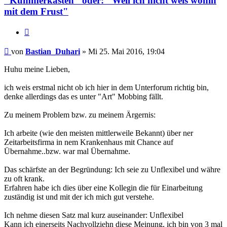
"Kummerkasten" oder: "Weil ich nicht weis wohin
mit dem Frust"
Zitieren
Beitrag
von
Bastian_Duhari
»
Mi 25. Mai 2016, 19:04
Huhu meine Lieben,
ich weis erstmal nicht ob ich hier in dem Unterforum richtig bin,
denke allerdings das es unter "Art" Mobbing fällt.
Zu meinem Problem bzw. zu meinem Ärgernis:
Ich arbeite (wie den meisten mittlerweile Bekannt) über ner
Zeitarbeitsfirma in nem Krankenhaus mit Chance auf
Übernahme..bzw. war mal Übernahme.
Das schärfste an der Begründung: Ich seie zu Unflexibel und währe
zu oft krank.
Erfahren habe ich dies über eine Kollegin die für Einarbeitung
zuständig ist und mit der ich mich gut verstehe.
Ich nehme diesen Satz mal kurz auseinander: Unflexibel
Kann ich einerseits Nachvollziehn diese Meinung, ich bin von 3 mal