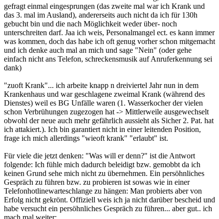
gefragt einmal eingesprungen (das zweite mal war ich Krank und
das 3. mal im Ausland), andererseits auch nicht da ich für 130h
gebucht bin und die nach Möglichkeit weder über- noch
unterschreiten darf. Jaa ich weis, Personalmangel ect. es kann immer
was kommen, doch das habe ich oft genug vorher schon mitgemacht
und ich denke auch mal an mich und sage "Nein" (oder gehe
einfach nicht ans Telefon, schreckensmusik auf Anruferkennung sei
dank)
"zuoft Krank"... ich arbeite knapp n dreiviertel Jahr nun in dem
Krankenhaus und war geschlagene zweimal Krank (während des
Dienstes) weil es BG Unfälle waren (1. Wasserkocher der vielen
schon Verbrühungen zugezogen hat -> Mittlerweile ausgewechselt
obwohl der neue auch mehr gefährlich aussieht als Sicher 2. Pat. hat
ich attakiert.). Ich bin garantiert nicht in einer leitenden Position,
frage ich mich allerdings "wieoft krank" "erlaubt" ist.
Für viele die jetzt denken: "Was will er denn?" ist die Antwort
folgende: Ich fühle mich dadurch beleidigt bzw. gemobbt da ich
keinen Grund sehe mich nicht zu übernehmen. Ein persöhnliches
Gespräch zu führen bzw. zu probieren ist sowas wie in einer
Telefonhotlinewarteschlange zu hängen: Man probierts aber von
Erfolg nicht gekrönt. Offiziell weis ich ja nicht darüber bescheid und
habe versucht ein persöhnliches Gespräch zu führen... aber gut.. ich
mach mal weiter: