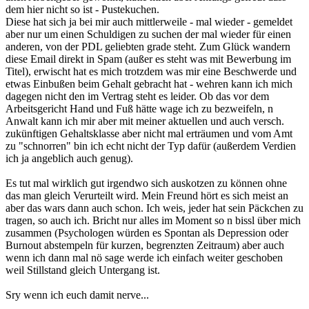
dem hier nicht so ist - Pustekuchen.
Diese hat sich ja bei mir auch mittlerweile - mal wieder - gemeldet
aber nur um einen Schuldigen zu suchen der mal wieder für einen
anderen, von der PDL geliebten grade steht. Zum Glück wandern
diese Email direkt in Spam (außer es steht was mit Bewerbung im
Titel), erwischt hat es mich trotzdem was mir eine Beschwerde und
etwas Einbußen beim Gehalt gebracht hat - wehren kann ich mich
dagegen nicht den im Vertrag steht es leider. Ob das vor dem
Arbeitsgericht Hand und Fuß hätte wage ich zu bezweifeln, n
Anwalt kann ich mir aber mit meiner aktuellen und auch versch.
zukünftigen Gehaltsklasse aber nicht mal erträumen und vom Amt
zu "schnorren" bin ich echt nicht der Typ dafür (außerdem Verdien
ich ja angeblich auch genug).
Es tut mal wirklich gut irgendwo sich auskotzen zu können ohne
das man gleich Verurteilt wird. Mein Freund hört es sich meist an
aber das wars dann auch schon. Ich weis, jeder hat sein Päckchen zu
tragen, so auch ich. Bricht nur alles im Moment so n bissl über mich
zusammen (Psychologen würden es Spontan als Depression oder
Burnout abstempeln für kurzen, begrenzten Zeitraum) aber auch
wenn ich dann mal nö sage werde ich einfach weiter geschoben
weil Stillstand gleich Untergang ist.
Sry wenn ich euch damit nerve...