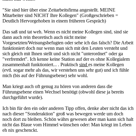
"Sie sind hier über eine Zeitarbeitsfirma angestellt. MEINE
Mitarbeiter sind NICHT Ihre Kollegen" (Großgeschrieben =
Deutlich Hervorgehoben in einem früheren Gespräch)
Das saß und tat weh. Wenn es nicht meine Kollegen sind, sind sie
dann auch rein theoretisch auch nicht meine
Vorgesetzten/Weisungsbefugten oder sehe ich das falsch? Die Arbeit
funktioniert doch nur wenn man sich mit den Leuten versteht und
sich gleich mit Ihnen stellt und sich nicht "unterordnet" oder ga
"verfremdet". Ich kenne keine Station auf der es ohne Kollegialem
zusammenhalt funktioniert... . Praktisch
sind
es meine Kollegen
(evtl. sogar mehr als das, wir verstehen uns sehr gut) und ich fühle
mich (bis auf der Führungsebene) sehr wohl.
Man kriegt auch oft genug zu hören von anderen dass die
Führungsebene einen Wechsel benötigt (obwohl diese ja bereits
durchgeführt wurde).
Ich bin für den ein oder anderen Tipp offen, denke aber nicht das ich
nach dieser "Sonderaktion" groß was bewegen werde um doch
noch dort zu bleiben. Schön währs gewesen aber man kann sich halt
nicht das Blaue vom Himmel wünschen oder: Man kriegt im Leben
eh nix geschenckt.