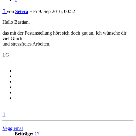
Beitrag
von
Setera
»
Fr 9. Sep 2016, 00:52
Hallo Bastian,
das mit der Festanstellung hört sich doch gut an. Ich wünsche dir
viel Glück
und stressfreies Arbeiten.
LG
Nach
oben
Veggiemal
Beiträge:
17