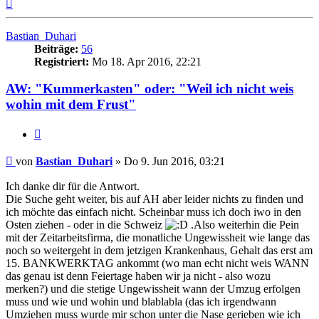
Nach
oben
Bastian_Duhari
Beiträge:
56
Registriert:
Mo 18. Apr 2016, 22:21
AW: "Kummerkasten" oder: "Weil ich nicht weis
wohin mit dem Frust"
Zitieren
Beitrag
von
Bastian_Duhari
»
Do 9. Jun 2016, 03:21
Ich danke dir für die Antwort.
Die Suche geht weiter, bis auf AH aber leider nichts zu finden und
ich möchte das einfach nicht. Scheinbar muss ich doch iwo in den
Osten ziehen - oder in die Schweiz
.Also weiterhin die Pein
mit der Zeitarbeitsfirma, die monatliche Ungewissheit wie lange das
noch so weitergeht in dem jetzigen Krankenhaus, Gehalt das erst am
15. BANKWERKTAG ankommt (wo man echt nicht weis WANN
das genau ist denn Feiertage haben wir ja nicht - also wozu
merken?) und die stetige Ungewissheit wann der Umzug erfolgen
muss und wie und wohin und blablabla (das ich irgendwann
Umziehen muss wurde mir schon unter die Nase gerieben wie ich