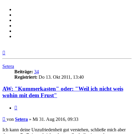
Nach
oben
Setera
Beiträge:
34
Registriert:
Do 13. Okt 2011, 13:40
AW: "Kummerkasten" oder: "Weil ich nicht weis
wohin mit dem Frust"
Zitieren
Beitrag
von
Setera
»
Mi 31. Aug 2016, 09:33
Ich kann deine Unzufriedenheit gut verstehen, schließe mich aber