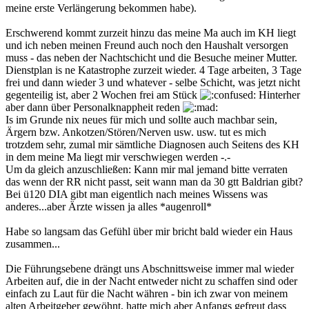
meine erste Verlängerung bekommen habe).
Erschwerend kommt zurzeit hinzu das meine Ma auch im KH liegt
und ich neben meinen Freund auch noch den Haushalt versorgen
muss - das neben der Nachtschicht und die Besuche meiner Mutter.
Dienstplan is ne Katastrophe zurzeit wieder. 4 Tage arbeiten, 3 Tage
frei und dann wieder 3 und whatever - selbe Schicht, was jetzt nicht
gegenteilig ist, aber 2 Wochen frei am Stück
Hinterher
aber dann über Personalknappheit reden
Is im Grunde nix neues für mich und sollte auch machbar sein,
Ärgern bzw. Ankotzen/Stören/Nerven usw. usw. tut es mich
trotzdem sehr, zumal mir sämtliche Diagnosen auch Seitens des KH
in dem meine Ma liegt mir verschwiegen werden -.-
Um da gleich anzuschließen: Kann mir mal jemand bitte verraten
das wenn der RR nicht passt, seit wann man da 30 gtt Baldrian gibt?
Bei ü120 DIA gibt man eigentlich nach meines Wissens was
anderes...aber Ärzte wissen ja alles *augenroll*
Habe so langsam das Gefühl über mir bricht bald wieder ein Haus
zusammen...
Die Führungsebene drängt uns Abschnittsweise immer mal wieder
Arbeiten auf, die in der Nacht entweder nicht zu schaffen sind oder
einfach zu Laut für die Nacht währen - bin ich zwar von meinem
alten Arbeitgeber gewöhnt, hatte mich aber Anfangs gefreut dass