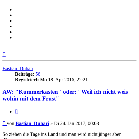
Nach
oben
Bastian_Duhari
Beiträge:
56
Registriert:
Mo 18. Apr 2016, 22:21
AW: "Kummerkasten" oder: "Weil ich nicht weis
wohin mit dem Frust"
Zitieren
Beitrag
von
Bastian_Duhari
»
Di 24. Jan 2017, 00:03
So ziehen die Tage ins Land und man wird nicht jünger aber