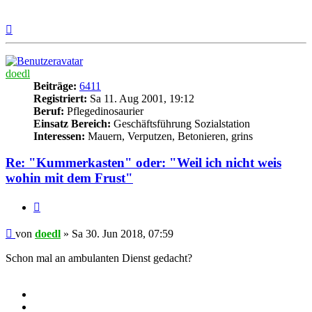
Nach
oben
doedl
Beiträge:
6411
Registriert:
Sa 11. Aug 2001, 19:12
Beruf:
Pflegedinosaurier
Einsatz Bereich:
Geschäftsführung Sozialstation
Interessen:
Mauern, Verputzen, Betonieren, grins
Re: "Kummerkasten" oder: "Weil ich nicht weis
wohin mit dem Frust"
Zitieren
Beitrag
von
doedl
»
Sa 30. Jun 2018, 07:59
Schon mal an ambulanten Dienst gedacht?