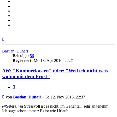
Nach
oben
Bastian_Duhari
Beiträge:
56
Registriert:
Mo 18. Apr 2016, 22:21
AW: "Kummerkasten" oder: "Weil ich nicht weis
wohin mit dem Frust"
Zitieren
Beitrag
von
Bastian_Duhari
»
Sa 12. Nov 2016, 22:37
@Setera, jaa Stressvoll ist es nicht, im Gegenteil, sehr angenehm.
Ich sage schon immer: Es ist wie Urlaub.