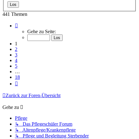
441 Themen
Seite
1
Gehe zu Seite:
von
18
1
2
3
4
5
…
18
Nächste
Zurück zur Foren-Übersicht
Gehe zu
Pflege
↳ Das Pflegeschüler Forum
↳ Altenpflege/Krankenpflege
↳ Pflege und Begleitung Sterbender