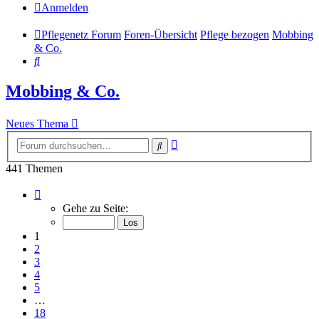
Anmelden
Pflegenetz Forum
Foren-Übersicht
Pflege bezogen
Mobbing
& Co.
Suche
Mobbing & Co.
Neues Thema
Erweiterte
Suche
Suche
441 Themen
Seite
1
Gehe zu Seite:
von
18
1
2
3
4
5
…
18