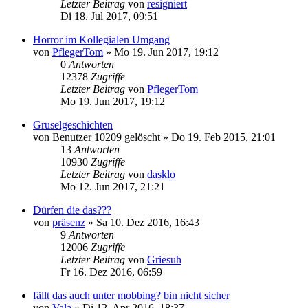
Letzter Beitrag
von
resigniert
Di 18. Jul 2017, 09:51
Horror im Kollegialen Umgang
von
PflegerTom
»
Mo 19. Jun 2017, 19:12
0
Antworten
12378
Zugriffe
Letzter Beitrag
von
PflegerTom
Mo 19. Jun 2017, 19:12
Gruselgeschichten
von
Benutzer 10209 gelöscht
»
Do 19. Feb 2015, 21:01
13
Antworten
10930
Zugriffe
Letzter Beitrag
von
dasklo
Mo 12. Jun 2017, 21:21
Dürfen die das???
von
präsenz
»
Sa 10. Dez 2016, 16:43
9
Antworten
12006
Zugriffe
Letzter Beitrag
von
Griesuh
Fr 16. Dez 2016, 06:59
fällt das auch unter mobbing? bin nicht sicher
von
Vala
»
Di 12. Apr 2016, 18:37