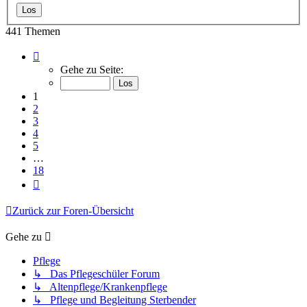
441 Themen
Seite
1
Gehe zu Seite:
von
18
1
2
3
4
5
…
18
Nächste
Zurück zur Foren-Übersicht
Gehe zu
Pflege
↳ Das Pflegeschüler Forum
↳ Altenpflege/Krankenpflege
↳ Pflege und Begleitung Sterbender