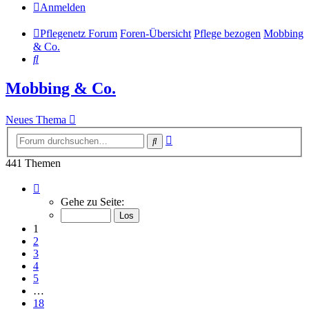
Anmelden
Pflegenetz Forum
Foren-Übersicht
Pflege bezogen
Mobbing
& Co.
Suche
Mobbing & Co.
Neues Thema
Erweiterte
Suche
Suche
441 Themen
Seite
1
Gehe zu Seite:
von
18
1
2
3
4
5
…
18