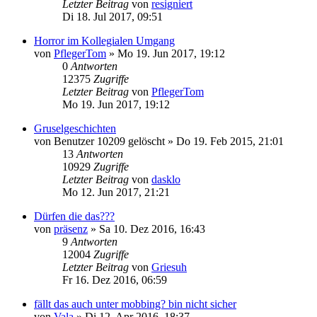
Letzter Beitrag
von
resigniert
Di 18. Jul 2017, 09:51
Horror im Kollegialen Umgang
von
PflegerTom
»
Mo 19. Jun 2017, 19:12
0
Antworten
12375
Zugriffe
Letzter Beitrag
von
PflegerTom
Mo 19. Jun 2017, 19:12
Gruselgeschichten
von
Benutzer 10209 gelöscht
»
Do 19. Feb 2015, 21:01
13
Antworten
10929
Zugriffe
Letzter Beitrag
von
dasklo
Mo 12. Jun 2017, 21:21
Dürfen die das???
von
präsenz
»
Sa 10. Dez 2016, 16:43
9
Antworten
12004
Zugriffe
Letzter Beitrag
von
Griesuh
Fr 16. Dez 2016, 06:59
fällt das auch unter mobbing? bin nicht sicher
von
Vala
»
Di 12. Apr 2016, 18:37