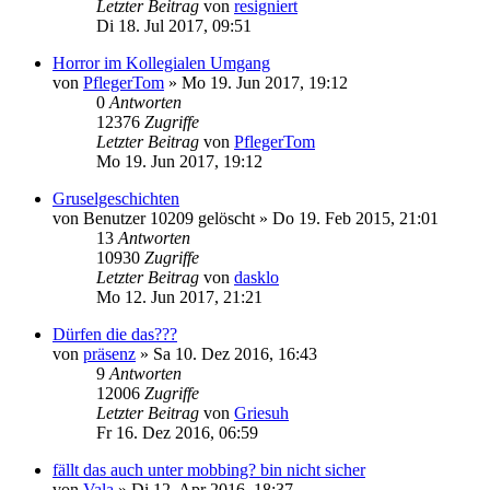
Letzter Beitrag
von
resigniert
Di 18. Jul 2017, 09:51
Horror im Kollegialen Umgang
von
PflegerTom
»
Mo 19. Jun 2017, 19:12
0
Antworten
12376
Zugriffe
Letzter Beitrag
von
PflegerTom
Mo 19. Jun 2017, 19:12
Gruselgeschichten
von
Benutzer 10209 gelöscht
»
Do 19. Feb 2015, 21:01
13
Antworten
10930
Zugriffe
Letzter Beitrag
von
dasklo
Mo 12. Jun 2017, 21:21
Dürfen die das???
von
präsenz
»
Sa 10. Dez 2016, 16:43
9
Antworten
12006
Zugriffe
Letzter Beitrag
von
Griesuh
Fr 16. Dez 2016, 06:59
fällt das auch unter mobbing? bin nicht sicher
von
Vala
»
Di 12. Apr 2016, 18:37