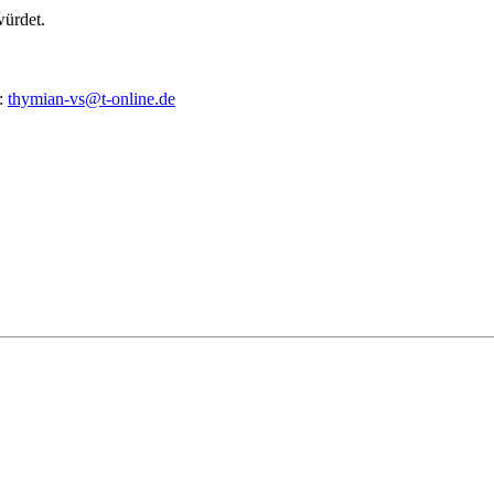
würdet.
l:
thymian-vs@t-online.de