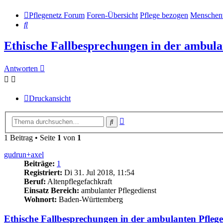
Pflegenetz Forum
Foren-Übersicht
Pflege bezogen
Menschenw
Suche
Ethische Fallbesprechungen in der ambula
Antworten
Druckansicht
Erweiterte
Suche
Suche
1 Beitrag • Seite
1
von
1
gudrun+axel
Beiträge:
1
Registriert:
Di 31. Jul 2018, 11:54
Beruf:
Altenpflegefachkraft
Einsatz Bereich:
ambulanter Pflegedienst
Wohnort:
Baden-Württemberg
Ethische Fallbesprechungen in der ambulanten Pflege