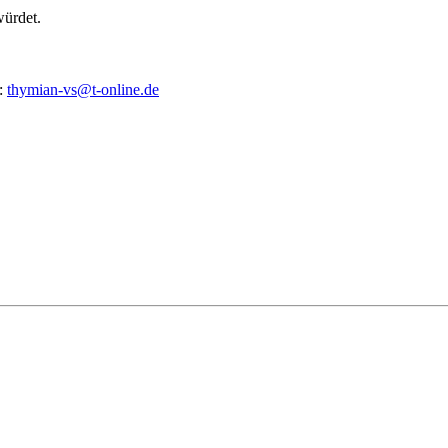
würdet.
l:
thymian-vs@t-online.de