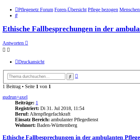
Pflegenetz Forum
Foren-Übersicht
Pflege bezogen
Menschenw
Suche
Ethische Fallbesprechungen in der ambula
Antworten
Druckansicht
Erweiterte
Suche
Suche
1 Beitrag • Seite
1
von
1
gudrun+axel
Beiträge:
1
Registriert:
Di 31. Jul 2018, 11:54
Beruf:
Altenpflegefachkraft
Einsatz Bereich:
ambulanter Pflegedienst
Wohnort:
Baden-Württemberg
Ethische Fallbesprechungen in der ambulanten Pflege