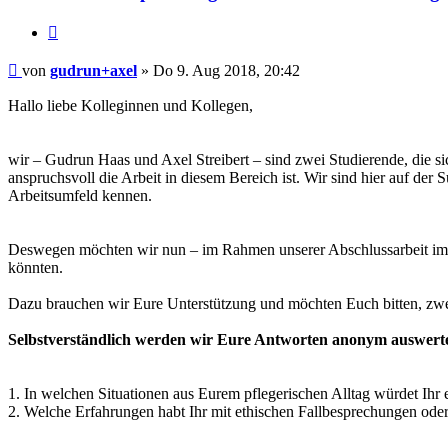
Zitieren
Beitrag
von
gudrun+axel
»
Do 9. Aug 2018, 20:42
Hallo liebe Kolleginnen und Kollegen,
wir – Gudrun Haas und Axel Streibert – sind zwei Studierende, die sic
anspruchsvoll die Arbeit in diesem Bereich ist. Wir sind hier auf de
Arbeitsumfeld kennen.
Deswegen möchten wir nun – im Rahmen unserer Abschlussarbeit im St
könnten.
Dazu brauchen wir Eure Unterstützung und möchten Euch bitten, zwe
Selbstverständlich werden wir Eure Antworten anonym auswerten
1. In welchen Situationen aus Eurem pflegerischen Alltag würdet Ihr 
2. Welche Erfahrungen habt Ihr mit ethischen Fallbesprechungen oder e