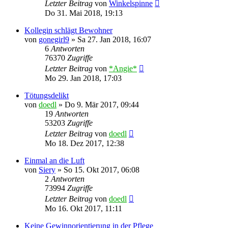
Letzter Beitrag
von
Winkelspinne
Do 31. Mai 2018, 19:13
Kollegin schlägt Bewohner
von
gonegirl9
»
Sa 27. Jan 2018, 16:07
6
Antworten
76370
Zugriffe
Letzter Beitrag
von
*Angie*
Mo 29. Jan 2018, 17:03
Tötungsdelikt
von
doedl
»
Do 9. Mär 2017, 09:44
19
Antworten
53203
Zugriffe
Letzter Beitrag
von
doedl
Mo 18. Dez 2017, 12:38
Einmal an die Luft
von
Siery
»
So 15. Okt 2017, 06:08
2
Antworten
73994
Zugriffe
Letzter Beitrag
von
doedl
Mo 16. Okt 2017, 11:11
Keine Gewinnorientierung in der Pflege