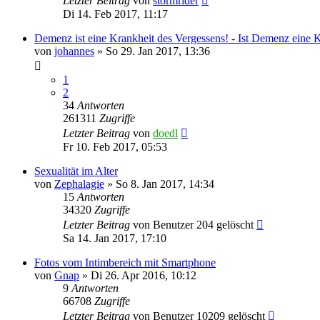
Letzter Beitrag
von
stormrider
Di 14. Feb 2017, 11:17
Demenz ist eine Krankheit des Vergessens! - Ist Demenz eine 
von
johannes
»
So 29. Jan 2017, 13:36
1
2
34
Antworten
261311
Zugriffe
Letzter Beitrag
von
doedl
Fr 10. Feb 2017, 05:53
Sexualität im Alter
von
Zephalagie
»
So 8. Jan 2017, 14:34
15
Antworten
34320
Zugriffe
Letzter Beitrag
von
Benutzer 204 gelöscht
Sa 14. Jan 2017, 17:10
Fotos vom Intimbereich mit Smartphone
von
Gnap
»
Di 26. Apr 2016, 10:12
9
Antworten
66708
Zugriffe
Letzter Beitrag
von
Benutzer 10209 gelöscht