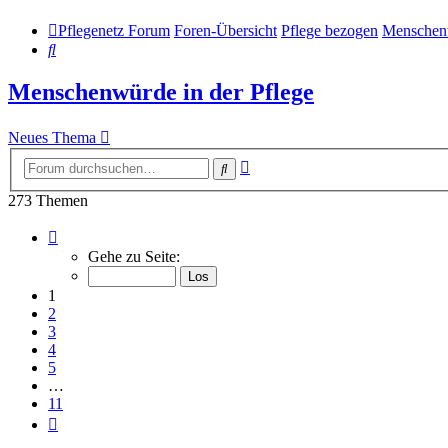
Pflegenetz Forum
Foren-Übersicht
Pflege bezogen
Menschenw
Suche
Menschenwürde in der Pflege
Neues Thema
Erweiterte
Suche
Suche
273 Themen
Seite
1
Gehe zu Seite:
von
11
1
2
3
4
5
…
11
Nächste