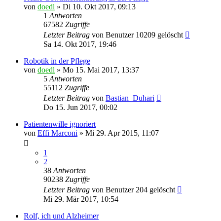
von
doedl
»
Di 10. Okt 2017, 09:13
1
Antworten
67582
Zugriffe
Letzter Beitrag
von
Benutzer 10209 gelöscht
Sa 14. Okt 2017, 19:46
Robotik in der Pflege
von
doedl
»
Mo 15. Mai 2017, 13:37
5
Antworten
55112
Zugriffe
Letzter Beitrag
von
Bastian_Duhari
Do 15. Jun 2017, 00:02
Patientenwille ignoriert
von
Effi Marconi
»
Mi 29. Apr 2015, 11:07
1
2
38
Antworten
90238
Zugriffe
Letzter Beitrag
von
Benutzer 204 gelöscht
Mi 29. Mär 2017, 10:54
Rolf, ich und Alzheimer